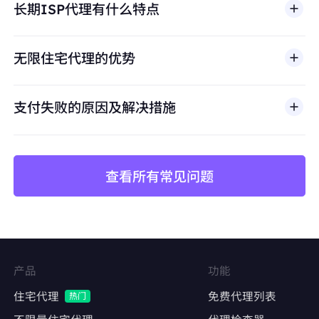
长期ISP代理有什么特点
滥用、未经授权访问、绕过安全机制，或违反适用法律
避免账号关联
及第三方条款的行为。我们的代理基础设施面向合法商
保持每个店铺独立的IP身份，防止平台风控检测
业场景，包括公开网页数据访问、
市场调研
、价格监
无限住宅代理的优势
控、质量测试和品牌保护。
价格监控与数据采集
长期稳定抓取竞品价格、库存、评论数据
支付失败的原因及解决措施
避免因IP频繁更换导致采集中断或被封禁
查看所有常见问题
矩阵账号运营
Facebook、Twitter、Instagram等社交平台的
多账号管理
维持账号稳定的登录IP，降低异常登录风险
产品
功能
内容发布与互动
住宅代理
免费代理列表
热门
自动化发帖、点赞、评论，模拟真实用户行为