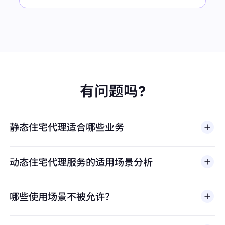
有问题吗?
静态住宅代理适合哪些业务
动态住宅代理服务的适用场景分析
哪些使用场景不被允许？
多店铺管理
BestProxy 不支持欺诈、垃圾信息、虚假互动、账号
亚马逊、eBay、Shopify等平台的多账号运营，