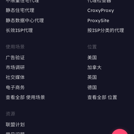
不限量住宅代理
代理检查器
静态住宅代理
CroxyProxy
避免因IP变动导致账号被限流或封禁
静态数据中心代理
ProxySite
长效ISP代理
按ISP分类的代理
广告账户管理
Google Ads、Facebook Ads等广告平台的多
使用场景
位置
账户操作
广告验证
美国
确保每个广告账户使用固定IP，避免因IP变动触
市场调研
加拿大
发审核
社交媒体
英国
电子商务
德国
广告效果测试
查看全部 使用场景
查看全部 位置
精准定位特定地区，测试广告投放效果
避免因IP跳转导致广告数据失真
资源
联盟计划