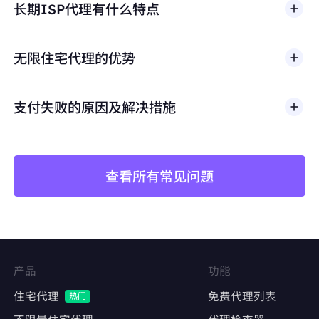
长期ISP代理有什么特点
滥用、未经授权访问、绕过安全机制，或违反适用法律
避免账号关联
及第三方条款的行为。我们的代理基础设施面向合法商
保持每个店铺独立的IP身份，防止平台风控检测
业场景，包括公开网页数据访问、
市场调研
、价格监
无限住宅代理的优势
控、质量测试和品牌保护。
价格监控与数据采集
长期稳定抓取竞品价格、库存、评论数据
支付失败的原因及解决措施
避免因IP频繁更换导致采集中断或被封禁
查看所有常见问题
矩阵账号运营
Facebook、Twitter、Instagram等社交平台的
多账号管理
维持账号稳定的登录IP，降低异常登录风险
产品
功能
内容发布与互动
住宅代理
免费代理列表
热门
自动化发帖、点赞、评论，模拟真实用户行为