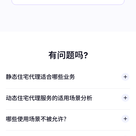
有问题吗?
静态住宅代理适合哪些业务
动态住宅代理服务的适用场景分析
哪些使用场景不被允许？
多店铺管理
BestProxy 不支持欺诈、垃圾信息、虚假互动、账号
亚马逊、eBay、Shopify等平台的多账号运营，