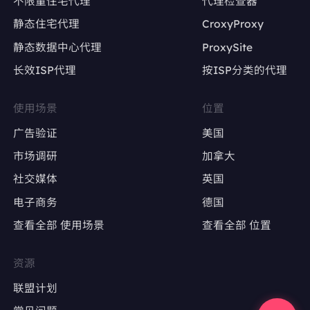
不限量住宅代理
代理检查器
静态住宅代理
CroxyProxy
避免因IP变动导致账号被限流或封禁
静态数据中心代理
ProxySite
长效ISP代理
按ISP分类的代理
广告账户管理
Google Ads、Facebook Ads等广告平台的多
使用场景
位置
账户操作
广告验证
美国
确保每个广告账户使用固定IP，避免因IP变动触
市场调研
加拿大
发审核
社交媒体
英国
电子商务
德国
广告效果测试
查看全部 使用场景
查看全部 位置
精准定位特定地区，测试广告投放效果
避免因IP跳转导致广告数据失真
资源
联盟计划