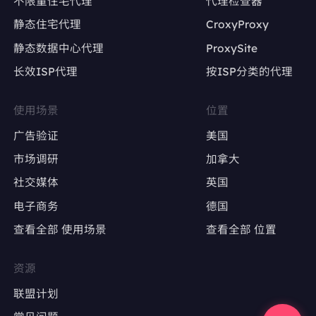
不限量住宅代理
代理检查器
静态住宅代理
CroxyProxy
避免因IP变动导致账号被限流或封禁
静态数据中心代理
ProxySite
长效ISP代理
按ISP分类的代理
广告账户管理
Google Ads、Facebook Ads等广告平台的多
使用场景
位置
账户操作
广告验证
美国
确保每个广告账户使用固定IP，避免因IP变动触
市场调研
加拿大
发审核
社交媒体
英国
电子商务
德国
广告效果测试
查看全部 使用场景
查看全部 位置
精准定位特定地区，测试广告投放效果
避免因IP跳转导致广告数据失真
资源
联盟计划