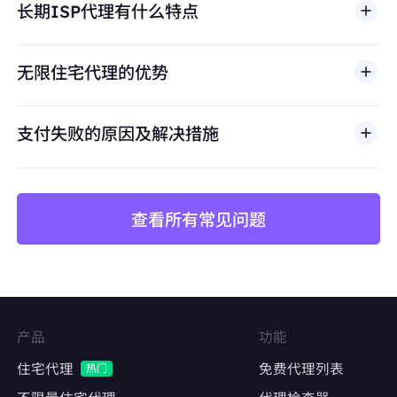
长期ISP代理有什么特点
滥用、未经授权访问、绕过安全机制，或违反适用法律
避免账号关联
及第三方条款的行为。我们的代理基础设施面向合法商
保持每个店铺独立的IP身份，防止平台风控检测
业场景，包括公开网页数据访问、
市场调研
、价格监
无限住宅代理的优势
控、质量测试和品牌保护。
价格监控与数据采集
长期稳定抓取竞品价格、库存、评论数据
支付失败的原因及解决措施
避免因IP频繁更换导致采集中断或被封禁
查看所有常见问题
矩阵账号运营
Facebook、Twitter、Instagram等社交平台的
多账号管理
维持账号稳定的登录IP，降低异常登录风险
产品
功能
内容发布与互动
住宅代理
免费代理列表
热门
自动化发帖、点赞、评论，模拟真实用户行为