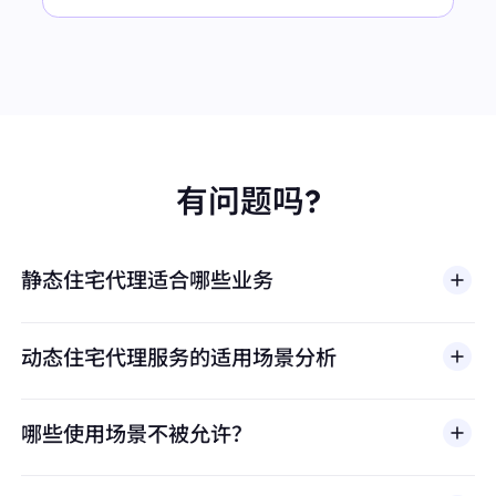
有问题吗?
静态住宅代理适合哪些业务
动态住宅代理服务的适用场景分析
哪些使用场景不被允许？
多店铺管理
BestProxy 不支持欺诈、垃圾信息、虚假互动、账号
亚马逊、eBay、Shopify等平台的多账号运营，