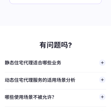
有问题吗?
静态住宅代理适合哪些业务
动态住宅代理服务的适用场景分析
哪些使用场景不被允许？
多店铺管理
BestProxy 不支持欺诈、垃圾信息、虚假互动、账号
亚马逊、eBay、Shopify等平台的多账号运营，