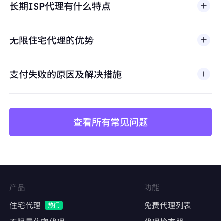
长期ISP代理有什么特点
滥用、未经授权访问、绕过安全机制，或违反适用法律
避免账号关联
及第三方条款的行为。我们的代理基础设施面向合法商
保持每个店铺独立的IP身份，防止平台风控检测
业场景，包括公开网页数据访问、
市场调研
、价格监
无限住宅代理的优势
控、质量测试和品牌保护。
价格监控与数据采集
长期稳定抓取竞品价格、库存、评论数据
支付失败的原因及解决措施
避免因IP频繁更换导致采集中断或被封禁
查看所有常见问题
矩阵账号运营
Facebook、Twitter、Instagram等社交平台的
多账号管理
维持账号稳定的登录IP，降低异常登录风险
产品
功能
内容发布与互动
住宅代理
免费代理列表
热门
自动化发帖、点赞、评论，模拟真实用户行为