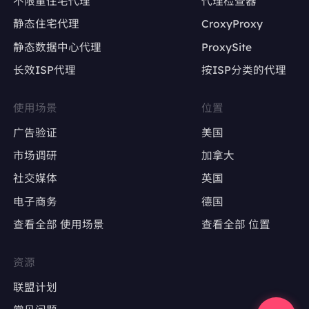
不限量住宅代理
代理检查器
静态住宅代理
CroxyProxy
避免因IP变动导致账号被限流或封禁
静态数据中心代理
ProxySite
长效ISP代理
按ISP分类的代理
广告账户管理
Google Ads、Facebook Ads等广告平台的多
使用场景
位置
账户操作
广告验证
美国
确保每个广告账户使用固定IP，避免因IP变动触
市场调研
加拿大
发审核
社交媒体
英国
电子商务
德国
广告效果测试
查看全部 使用场景
查看全部 位置
精准定位特定地区，测试广告投放效果
避免因IP跳转导致广告数据失真
资源
联盟计划