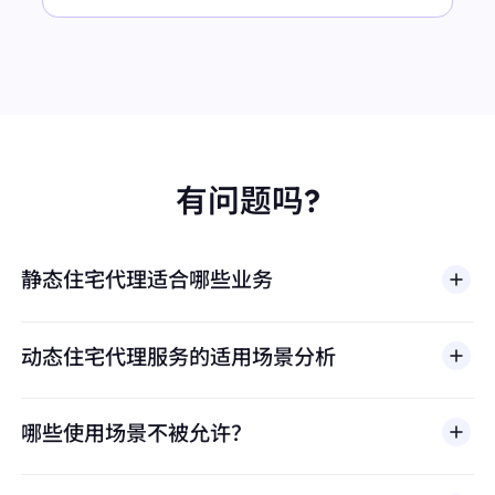
有问题吗?
静态住宅代理适合哪些业务
动态住宅代理服务的适用场景分析
哪些使用场景不被允许？
多店铺管理
BestProxy 不支持欺诈、垃圾信息、虚假互动、账号
亚马逊、eBay、Shopify等平台的多账号运营，