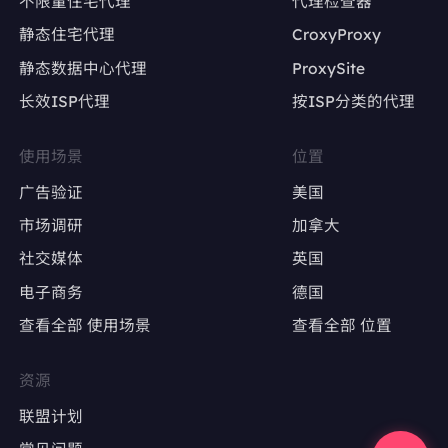
不限量住宅代理
代理检查器
静态住宅代理
CroxyProxy
避免因IP变动导致账号被限流或封禁
静态数据中心代理
ProxySite
长效ISP代理
按ISP分类的代理
广告账户管理
Google Ads、Facebook Ads等广告平台的多
使用场景
位置
账户操作
广告验证
美国
确保每个广告账户使用固定IP，避免因IP变动触
市场调研
加拿大
发审核
社交媒体
英国
电子商务
德国
广告效果测试
查看全部 使用场景
查看全部 位置
精准定位特定地区，测试广告投放效果
避免因IP跳转导致广告数据失真
资源
联盟计划