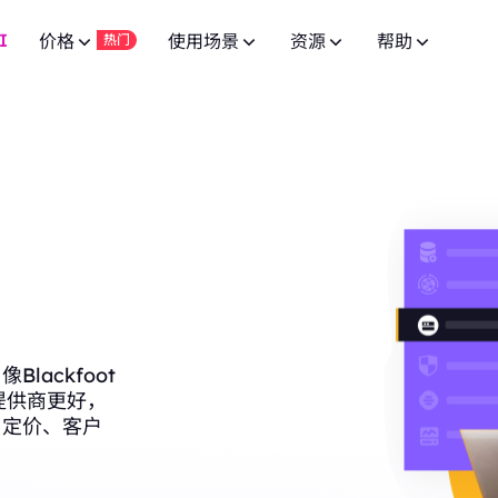
I
价格
使用场景
资源
帮助
热门
广告验证
常见问题
联盟计划
网页爬虫 API
10% 无限
免费试用
网页爬虫 API
免费试用
低至
供 8000万+ 真实 IP，适合爬虫
通过先进的广告技术实现活动成功。
针对 100+ 域名的专用端点。
有问题？浏览常见问题列表并立即获取
$-
加入BestProxy联盟计划，赚取最高10%的佣金。
针对 100+ 域名的专用端点。
$-/GB
品牌保护
SERP API
用户指南
免费试用
HOT
合作伙伴
SERP API
免费试用
低至
获取来自Google、Bing等搜索引擎的
提升您的品牌保护运营。
按照我们的逐步指南配置并集成您的代
成为发展业务并享受独家折扣的合作伙伴
$-
按需获取多搜索引擎结果。
IP 白名单，适用于高并发复杂场
$5/IP
视频数据 API
NEW
市场调研
公共 API
New
企业服务
免费试用
视频数据 API
New
通过我们的企业级方案，从 YouTube 
深入的洞察力，帮助做出明智的商业决策。
为您的代理服务解锁全面控制与自动化
联系我们进行良好的企业合作，享受超值优惠。
低至
频内容。
全自动下载视频和音频数据。
达一年，确保长期稳定。
$-/天
ackfoot
价格监控
联系我们
支持
博客
他提供商更好，
监控竞争对手的市场价格。
寻找特别定制的高端解决方案以满足您
阅读最新的关于网页爬虫、代理等的文章。
、定价、客户
低至
专为高并发任务与稳定连接设计。
社交媒体
$3/IP
管理多个账户，保持独立会话。