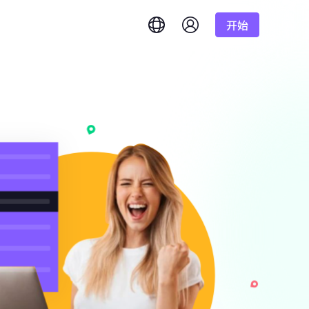
开始
English
简体中文
português
Tiếng Việt
Google
低至
Bing
答案。
/1K结果
Русский
Indonesia
DuckDuckGo
हिंदी
Deutsch
Yandex
低至
准确实时结果。
理。
/1K结果
Youtube
Amazon
低至
Facebook
获取海量视频和音
功能
$-/GB
Instagram
的需求？