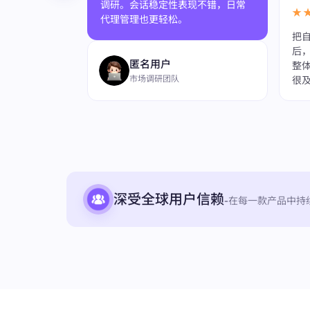
调研。会话稳定性表现不错，日常
★
代理管理也更轻松。
把自
更顺畅了，部署
后
匿名用户
在公开网页数
整
市场调研团队
稳定。
很
深受全球用户信赖
-
在每一款产品中持