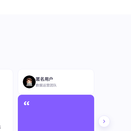
“
匿名用户
数据运营团队
“
4
★★★★★
在长期竞品研究场
选
y 的表现比较