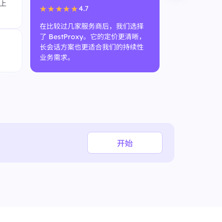
上
试用阶段也给
4.7
★★★★★
间。
在比较过几家服务商后，我们选择
了 BestProxy。它的定价更清晰，
匿名用
长会话方案也更适合我们的持续性
SEO 团
业务需求。
开始