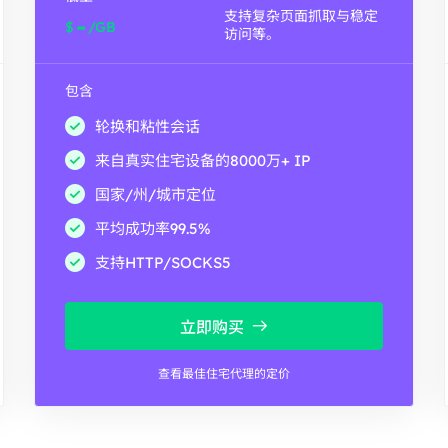
支持复杂页面抓取与稳定
-
$
/GB
访问等。
包含
轮换和粘性会话
来自真实住宅设备的8000万+ IP
国家/州/城市定位
平均成功率99.5%
支持HTTP/SOCKS5
立即购买
查看最佳住宅代理的定价