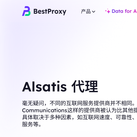
Data for A
产品
住宅代理
住宅代理
热门
热门
覆盖全球 200+ 地点，提
覆盖全球 200+ 地点，提供 8000万+ 真实 IP，适合爬虫
与市场研究。
与市场研究。
不限量住宅代理
静态住宅代理
无限流量支持多账户与 
专用静态IP，有效期长达一年，确保长期稳定。
Alsatis 代理
景。
不限量住宅代理
静态住宅代理
无限流量支持多账户与 IP 白名单，适用于高并发复杂场
专用静态IP，有效期长
毫无疑问，不同的互联网服务提供商并不相同。像Bl
景。
Communications这样的提供商被认为比其
静态数据中心代理
具体取决于多种因素，如互联网速度、可靠性
静态数据中心代理
全球高速低延迟 IP，
服务等。
全球高速低延迟 IP，专为高并发任务与稳定连接设计。
长效ISP代理