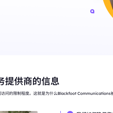
P 优势，灵活稳定，支持长期大规
低至
评论监控
美国
加拿大
$-/GB
追踪来自不同来源的客户反馈。
0
IPs
0
IPs
电子商务
英国
德国
通过代理访问有价值的电子商务数据。
0
IPs
0
IPs
查看全部
法国
日本
0
IPs
0
IPs
+200更多
韩国
0
IPs
>全部地区
务提供商的信息
的限制程度。这就是为什么Blackfoot Communicati