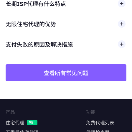
长期ISP代理有什么特点
滥用、未经授权访问、绕过安全机制，或违反适用法律
避免账号关联
及第三方条款的行为。我们的代理基础设施面向合法商
保持每个店铺独立的IP身份，防止平台风控检测
业场景，包括公开网页数据访问、
市场调研
、价格监
无限住宅代理的优势
控、质量测试和品牌保护。
价格监控与数据采集
长期稳定抓取竞品价格、库存、评论数据
支付失败的原因及解决措施
避免因IP频繁更换导致采集中断或被封禁
查看所有常见问题
矩阵账号运营
Facebook、Twitter、Instagram等社交平台的
多账号管理
维持账号稳定的登录IP，降低异常登录风险
产品
功能
内容发布与互动
住宅代理
免费代理列表
热门
自动化发帖、点赞、评论，模拟真实用户行为