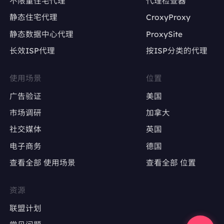
不限量住宅代理
代理检查器
静态住宅代理
CroxyProxy
避免因IP变动导致账号被限流或封禁
静态数据中心代理
ProxySite
长效ISP代理
按ISP分类的代理
广告账户管理
Google Ads、Facebook Ads等广告平台的多
使用场景
位置
账户操作
广告验证
美国
确保每个广告账户使用固定IP，避免因IP变动触
市场调研
加拿大
发审核
社交媒体
英国
电子商务
德国
广告效果测试
查看全部 使用场景
查看全部 位置
精准定位特定地区，测试广告投放效果
避免因IP跳转导致广告数据失真
资源
联盟计划