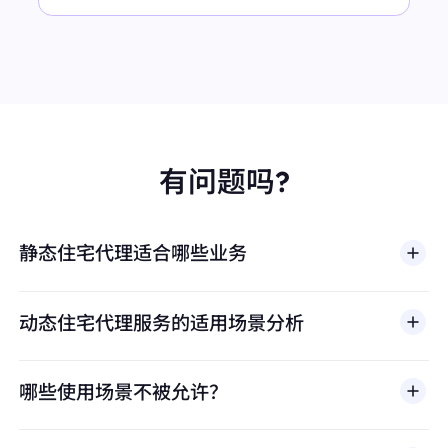
有问题吗?
静态住宅代理适合哪些业务
动态住宅代理服务的适用场景分析
哪些使用场景不被允许？
多店铺管理
BestProxy 不支持欺诈、垃圾信息、虚假互动、账号
亚马逊、eBay、Shopify等平台的多账号运营，