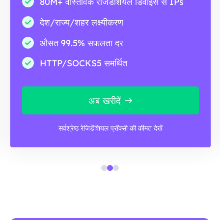
80M+ वास्तविक रेजिडेंशियल डिवाइस से IPs
देश/राज्य/शहर लक्ष्यीकरण
औसत 99.5% सफलता दर
HTTP/SOCKS5 समर्थित
अब खरीदें
सर्वश्रेष्ठ रेजिडेंशियल प्रॉक्सी की कीमत देखें