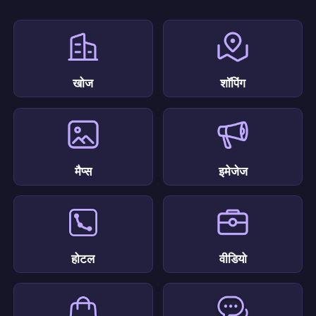
खोज
शॉपिंग
मैप्स
इमेजेज
होटल
वीडियो