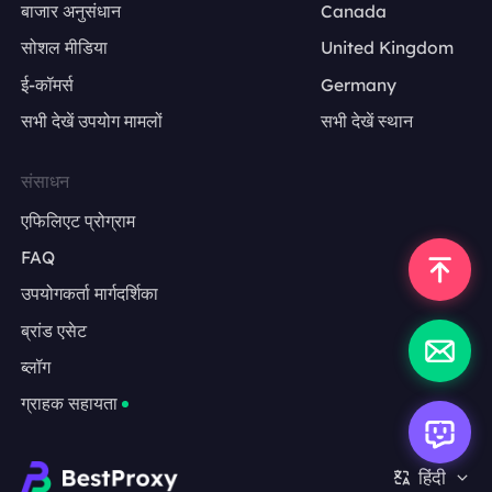
बाजार अनुसंधान
Canada
सोशल मीडिया
United Kingdom
ई-कॉमर्स
Germany
सभी देखें उपयोग मामलों
सभी देखें स्थान
संसाधन
एफिलिएट प्रोग्राम
FAQ
collection time
उपयोगकर्ता मार्गदर्शिका
competitor किन keywords पर advertise करता है
ब्रांड एसेट
market
क्या वह branded queries पर समय के साथ दिखाई देता है
ब्लॉग
keyword
landing pages बदलती हैं या नहीं
ग्राहक सहायता
position
किन markets में activity अधिक है
result type
हिंदी