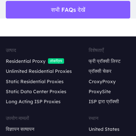
सभी FAQs देखें
keyword
title
search engine
URL
country या city
display link
उत्पाद
विशेषताएँ
language
snippet
Residential Proxy
फ्री प्रॉक्सी लिस्ट
लोकप्रिय
device type
ranking position
Unlimited Residential Proxies
प्रॉक्सी चेकर
Static Residential Proxies
CroxyProxy
Static Data Center Proxies
ProxySite
Long Acting ISP Proxies
ISP द्वारा प्रॉक्सी
उपयोग मामलों
स्थान
विज्ञापन सत्यापन
United States