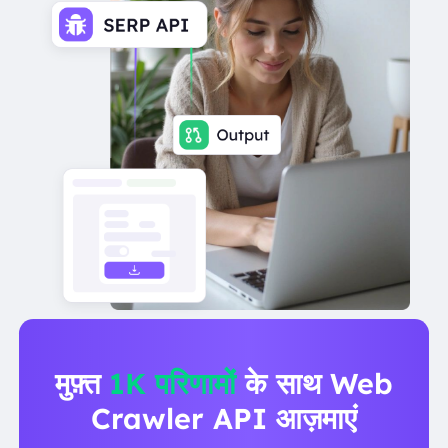
मुफ़्त
1K परिणामों
के साथ Web
Crawler API आज़माएं