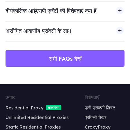
BestProxy धोखाधड़ी, स्पैम, नकली एंगेजमेंट, क्रेडेंशियल दुरुपयोग, अ
दीर्घकालिक आईएसपी एजेंटों की विशेषताएं क्या हैं
असीमित आवासीय प्रॉक्सी के लाभ
सभी FAQs देखें
उत्पाद
विशेषताएँ
Residential Proxy
फ्री प्रॉक्सी लिस्ट
लोकप्रिय
Unlimited Residential Proxies
प्रॉक्सी चेकर
Static Residential Proxies
CroxyProxy