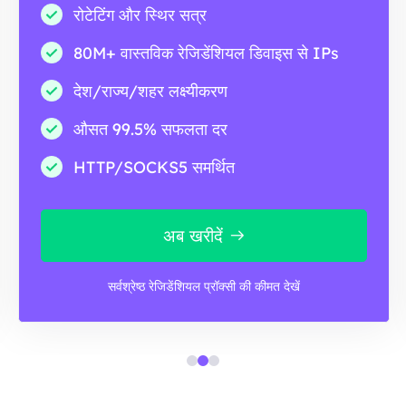
रोटेटिंग और स्थिर सत्र
80M+ वास्तविक रेजिडेंशियल डिवाइस से IPs
देश/राज्य/शहर लक्ष्यीकरण
औसत 99.5% सफलता दर
HTTP/SOCKS5 समर्थित
अब खरीदें
सर्वश्रेष्ठ रेजिडेंशियल प्रॉक्सी की कीमत देखें