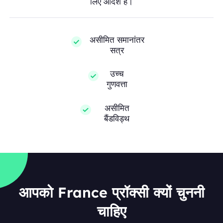
लिए आदर्श हैं।
असीमित समानांतर
सत्र
उच्च
गुणवत्ता
असीमित
बैंडविड्थ
आपको France प्रॉक्सी क्यों चुननी
चाहिए