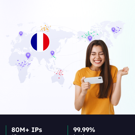
80M+ IPs
99.99%