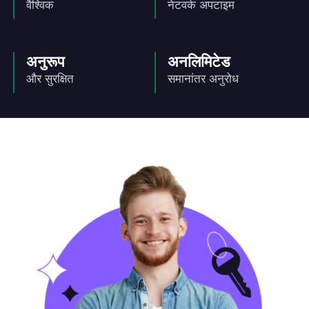
वैश्विक
नेटवर्क अपटाइम
अनुरूप
अनलिमिटेड
और सुरक्षित
समानांतर अनुरोध