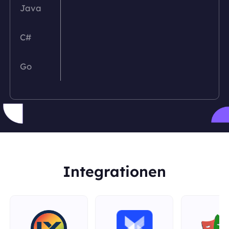
Java
C#
Go
PHP
Python
Ruby
Integrationen
Rust