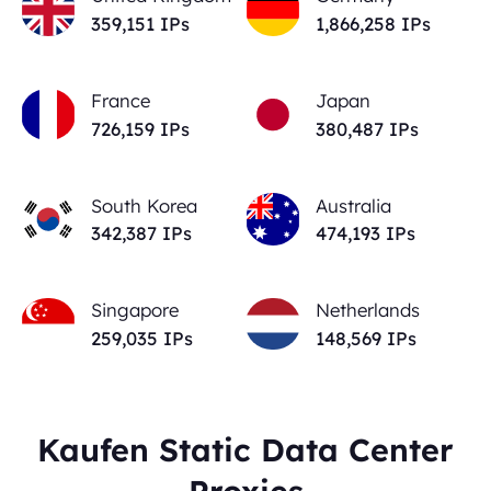
359,151
IPs
1,866,258
IPs
France
Japan
726,159
IPs
380,487
IPs
South Korea
Australia
342,387
IPs
474,193
IPs
Singapore
Netherlands
259,035
IPs
148,569
IPs
Kaufen Static Data Center