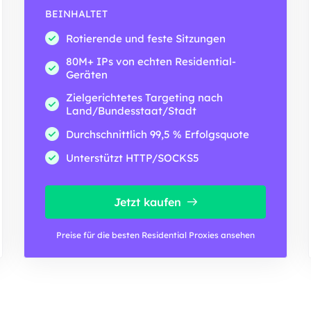
BEINHALTET
Rotierende und feste Sitzungen
80M+ IPs von echten Residential-
Geräten
Zielgerichtetes Targeting nach
Land/Bundesstaat/Stadt
Durchschnittlich 99,5 % Erfolgsquote
Unterstützt HTTP/SOCKS5
Jetzt kaufen
Preise für die besten Residential Proxies ansehen