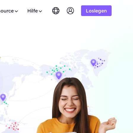
source
Hilfe
Loslegen
English
简体中文
português
Tiếng Việt
AQ
Google
amm
Testversion
10% Unbegrenzt
AB
Bing
omains.
aben Sie Fragen? Durchstöbern Sie die FAQ-Liste
stProxy Allianz-Programm bei
Русский
Indonesia
. Ergebnisse
nd erhalten Sie sofort Antworten.
is zu 10% Provision.
DuckDuckGo
n
िंदी
Deutsch
Yandex
nutzerhandbuch
HOT
tzeit aus
Youtube
en Sie unseren Schritt-für-Schritt-Anleitungen
er, um Ihr Geschäft auszubauen
AB
Konfiguration und Integration Ihres Proxys.
Amazon
e zu genießen
. Ergebnisse
Facebook
fentliche API
New
sreifen
Kostenlose
Instagram
ervice
 Audiodaten
sperre vollständige Kontrolle und
Testversion
omatisierung für deine Proxy-Dienste
s für gute
AB
ration und genießen Sie tolle
$-/GB
taktieren Sie uns
Unterstützung
en Sie nach Premium-Lösungen, die speziell auf
 Bedürfnisse zugeschnitten sind?