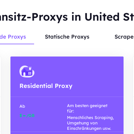
sitz-Proxys in United S
de Proxys
Statische Proxys
Scrape
Residential Proxy
Am besten geeignet
Ab
für:
-
$
/GB
Menschliches Scraping,
Umgehung von
Einschränkungen usw.