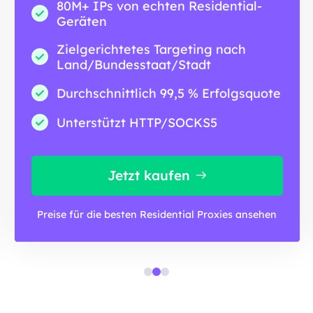
80M+ IPs von echten Residential-
Geräten
Zielgerichtetes Targeting nach
Land/Bundesstaat/Stadt
Durchschnittlich 99,5 % Erfolgsquote
Unterstützt HTTP/SOCKS5
Jetzt kaufen
Preise für die besten Residential Proxies ansehen