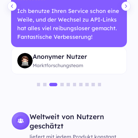
Ich benutze Ihren Service schon eine
Weile, und der Wechsel zu API-Links
hat alles viel reibungsloser gemacht.
Fantastische Verbesserung!
Anonymer Nutzer
Marktforschungsteam
Weltweit von Nutzern
geschätzt
liefert mit jedem Produkt konstant