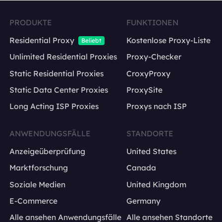
PRODUKTE
FUNKTIONEN
Residential Proxy
Kostenlose Proxy-Liste
Beliebt
Unlimited Residential Proxies
Proxy-Checker
Static Residential Proxies
CroxyProxy
Static Data Center Proxies
ProxySite
Long Acting ISP Proxies
Proxys nach ISP
ANWENDUNGSFÄLLE
STANDORTE
Anzeigeüberprüfung
United States
Marktforschung
Canada
Soziale Medien
United Kingdom
E-Commerce
Germany
Alle ansehen Anwendungsfälle
Alle ansehen Standorte