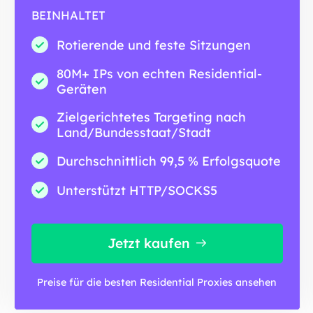
BEINHALTET
Rotierende und feste Sitzungen
80M+ IPs von echten Residential-
Geräten
Zielgerichtetes Targeting nach
Land/Bundesstaat/Stadt
Durchschnittlich 99,5 % Erfolgsquote
Unterstützt HTTP/SOCKS5
Jetzt kaufen
Preise für die besten Residential Proxies ansehen