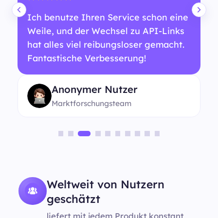
Ich benutze Ihren Service schon eine
Weile, und der Wechsel zu API-Links
hat alles viel reibungsloser gemacht.
Fantastische Verbesserung!
Anonymer Nutzer
Marktforschungsteam
Weltweit von Nutzern
geschätzt
liefert mit jedem Produkt konstant