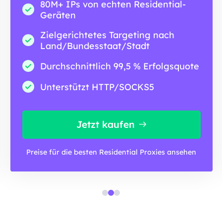
80M+ IPs von echten Residential-
Geräten
Zielgerichtetes Targeting nach
Land/Bundesstaat/Stadt
Durchschnittlich 99,5 % Erfolgsquote
Unterstützt HTTP/SOCKS5
Jetzt kaufen
Preise für die besten Residential Proxies ansehen