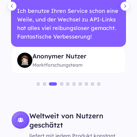
Ich benutze Ihren Service schon eine
Weile, und der Wechsel zu API-Links
hat alles viel reibungsloser gemacht.
Fantastische Verbesserung!
Anonymer Nutzer
Marktforschungsteam
Weltweit von Nutzern
geschätzt
liefert mit jedem Produkt konstant