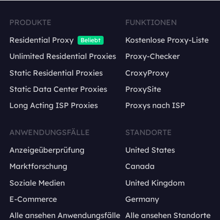
PRODUKTE
FUNKTIONEN
Residential Proxy
Kostenlose Proxy-Liste
Beliebt
Unlimited Residential Proxies
Proxy-Checker
Static Residential Proxies
CroxyProxy
Static Data Center Proxies
ProxySite
Long Acting ISP Proxies
Proxys nach ISP
ANWENDUNGSFÄLLE
STANDORTE
Anzeigeüberprüfung
United States
Marktforschung
Canada
Soziale Medien
United Kingdom
E-Commerce
Germany
Alle ansehen Anwendungsfälle
Alle ansehen Standorte