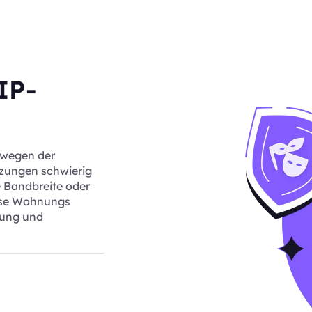
IP-
 wegen der
tzungen schwierig
e Bandbreite oder
iese Wohnungs
hung und