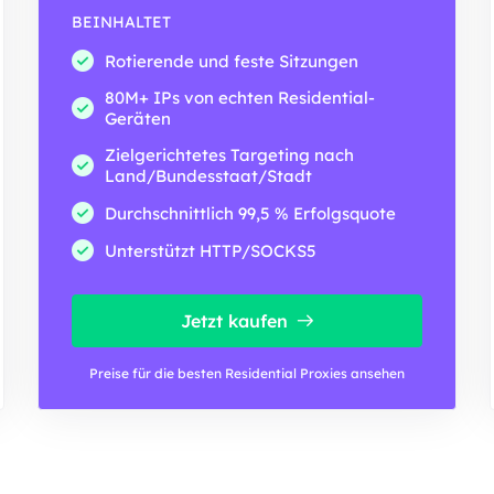
BEINHALTET
Rotierende und feste Sitzungen
80M+ IPs von echten Residential-
Geräten
Zielgerichtetes Targeting nach
Land/Bundesstaat/Stadt
Durchschnittlich 99,5 % Erfolgsquote
Unterstützt HTTP/SOCKS5
Jetzt kaufen
Preise für die besten Residential Proxies ansehen