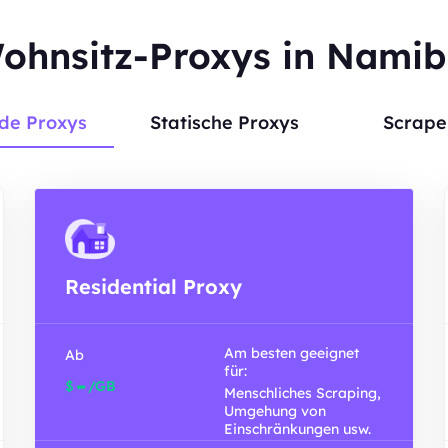
ohnsitz-Proxys in Namib
de Proxys
Statische Proxys
Scrape
Residential Proxy
Am besten geeignet
Ab
für:
-
$
/GB
Menschliches Scraping,
Umgehung von
Einschränkungen usw.