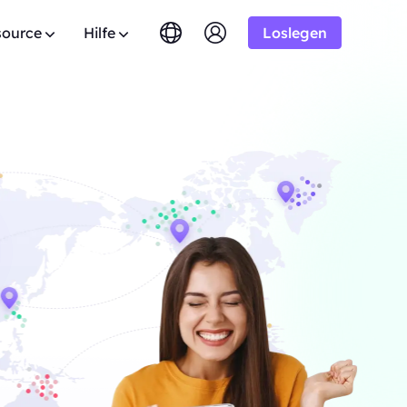
source
Hilfe
Loslegen
English
简体中文
português
Tiếng Việt
AQ
Google
amm
Testversion
10% Unbegrenzt
AB
Bing
omains.
aben Sie Fragen? Durchstöbern Sie die FAQ-Liste
stProxy Allianz-Programm bei
Русский
Indonesia
. Ergebnisse
nd erhalten Sie sofort Antworten.
is zu 10% Provision.
DuckDuckGo
n
िंदी
Deutsch
Yandex
nutzerhandbuch
HOT
tzeit aus
Youtube
en Sie unseren Schritt-für-Schritt-Anleitungen
er, um Ihr Geschäft auszubauen
AB
Konfiguration und Integration Ihres Proxys.
Amazon
e zu genießen
. Ergebnisse
Facebook
fentliche API
New
sreifen
Kostenlose
Instagram
ervice
 Audiodaten
sperre vollständige Kontrolle und
Testversion
omatisierung für deine Proxy-Dienste
s für gute
AB
ration und genießen Sie tolle
$-/GB
taktieren Sie uns
Unterstützung
en Sie nach Premium-Lösungen, die speziell auf
 Bedürfnisse zugeschnitten sind?