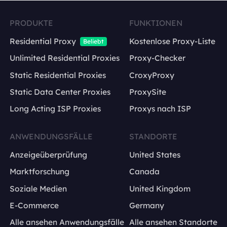
PRODUKTE
FUNKTIONEN
Residential Proxy
Kostenlose Proxy-Liste
Beliebt
Unlimited Residential Proxies
Proxy-Checker
Static Residential Proxies
CroxyProxy
Static Data Center Proxies
ProxySite
Long Acting ISP Proxies
Proxys nach ISP
ANWENDUNGSFÄLLE
STANDORTE
Anzeigeüberprüfung
United States
Marktforschung
Canada
Soziale Medien
United Kingdom
E-Commerce
Germany
Alle ansehen Anwendungsfälle
Alle ansehen Standorte