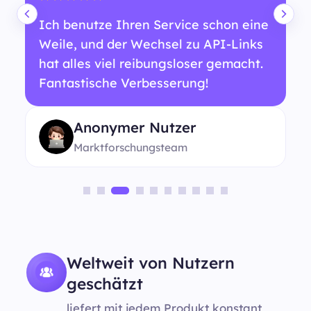
Ich benutze Ihren Service schon eine
Weile, und der Wechsel zu API-Links
hat alles viel reibungsloser gemacht.
Fantastische Verbesserung!
Anonymer Nutzer
Marktforschungsteam
Weltweit von Nutzern
geschätzt
liefert mit jedem Produkt konstant