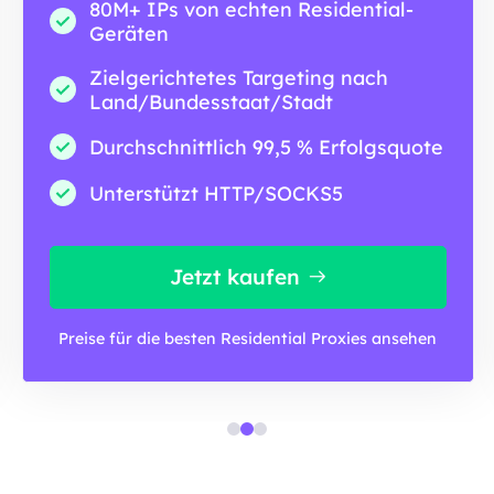
80M+ IPs von echten Residential-
Geräten
Zielgerichtetes Targeting nach
Land/Bundesstaat/Stadt
Durchschnittlich 99,5 % Erfolgsquote
Unterstützt HTTP/SOCKS5
Jetzt kaufen
Preise für die besten Residential Proxies ansehen