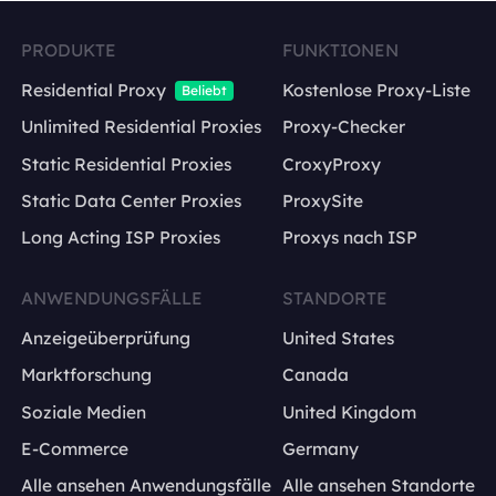
PRODUKTE
FUNKTIONEN
Residential Proxy
Kostenlose Proxy-Liste
Beliebt
Unlimited Residential Proxies
Proxy-Checker
Static Residential Proxies
CroxyProxy
Static Data Center Proxies
ProxySite
Long Acting ISP Proxies
Proxys nach ISP
ANWENDUNGSFÄLLE
STANDORTE
Anzeigeüberprüfung
United States
Marktforschung
Canada
Soziale Medien
United Kingdom
E-Commerce
Germany
Alle ansehen Anwendungsfälle
Alle ansehen Standorte