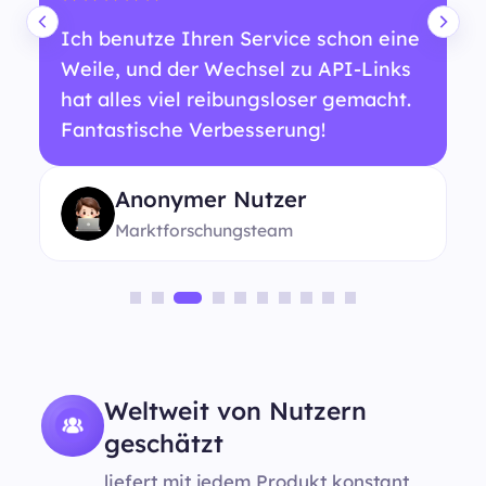
Ich benutze Ihren Service schon eine
Weile, und der Wechsel zu API-Links
hat alles viel reibungsloser gemacht.
Fantastische Verbesserung!
Anonymer Nutzer
Marktforschungsteam
Weltweit von Nutzern
geschätzt
liefert mit jedem Produkt konstant