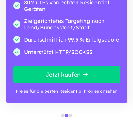
80M+ IPs von echten Residential-
Geräten
Zielgerichtetes Targeting nach
Land/Bundesstaat/Stadt
Durchschnittlich 99,5 % Erfolgsquote
Unterstützt HTTP/SOCKS5
Jetzt kaufen
Preise für die besten Residential Proxies ansehen