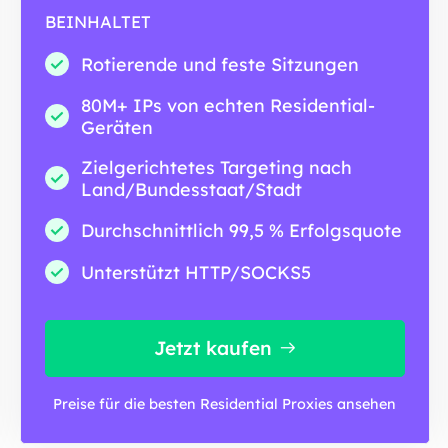
BEINHALTET
Rotierende und feste Sitzungen
80M+ IPs von echten Residential-
Geräten
Zielgerichtetes Targeting nach
Land/Bundesstaat/Stadt
Durchschnittlich 99,5 % Erfolgsquote
Unterstützt HTTP/SOCKS5
Jetzt kaufen
Preise für die besten Residential Proxies ansehen