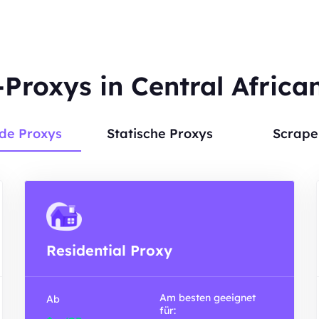
Proxys in Central Africa
de Proxys
Statische Proxys
Scrape
Residential Proxy
Am besten geeignet
Ab
für: