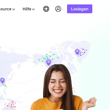
source
Hilfe
Loslegen
English
简体中文
português
Tiếng Việt
AQ
Google
amm
Testversion
10% Unbegrenzt
AB
Bing
omains.
aben Sie Fragen? Durchstöbern Sie die FAQ-Liste
stProxy Allianz-Programm bei
Русский
Indonesia
. Ergebnisse
nd erhalten Sie sofort Antworten.
is zu 10% Provision.
DuckDuckGo
n
िंदी
Deutsch
Yandex
nutzerhandbuch
HOT
tzeit aus
Youtube
en Sie unseren Schritt-für-Schritt-Anleitungen
er, um Ihr Geschäft auszubauen
AB
Konfiguration und Integration Ihres Proxys.
Amazon
e zu genießen
. Ergebnisse
Facebook
fentliche API
New
sreifen
Kostenlose
Instagram
ervice
 Audiodaten
sperre vollständige Kontrolle und
Testversion
omatisierung für deine Proxy-Dienste
s für gute
AB
ration und genießen Sie tolle
$-/GB
taktieren Sie uns
Unterstützung
en Sie nach Premium-Lösungen, die speziell auf
 Bedürfnisse zugeschnitten sind?