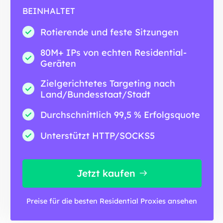
BEINHALTET
Rotierende und feste Sitzungen
80M+ IPs von echten Residential-
Geräten
Zielgerichtetes Targeting nach
Land/Bundesstaat/Stadt
Durchschnittlich 99,5 % Erfolgsquote
Unterstützt HTTP/SOCKS5
Jetzt kaufen
Preise für die besten Residential Proxies ansehen