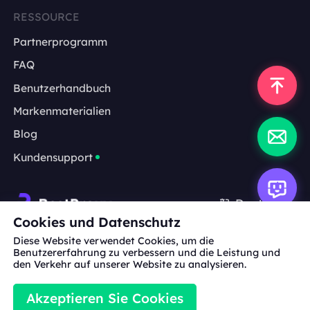
RESSOURCE
Partnerprogramm
FAQ
Benutzerhandbuch
Markenmaterialien
Blog
Kundensupport
Deutsch
Cookies und Datenschutz
Diese Website verwendet Cookies, um die
Zusammenarbeit:
michael.wang@bestproxy.com
Benutzererfahrung zu verbessern und die Leistung und
den Verkehr auf unserer Website zu analysieren.
Akzeptieren Sie Cookies
Markenmaterialien
Nutzungsbedingungen
Datenschutzr