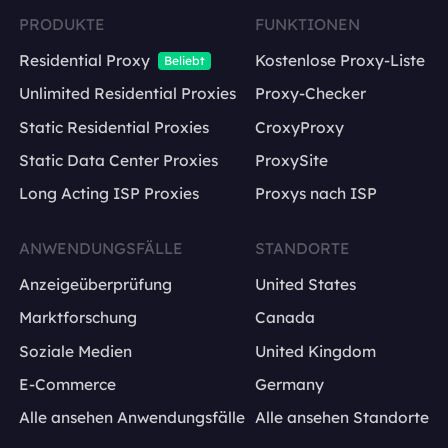
PRODUKTE
FUNKTIONEN
Residential Proxy
Kostenlose Proxy-Liste
Beliebt
Unlimited Residential Proxies
Proxy-Checker
Static Residential Proxies
CroxyProxy
Static Data Center Proxies
ProxySite
Long Acting ISP Proxies
Proxys nach ISP
ANWENDUNGSFÄLLE
STANDORTE
Anzeigeüberprüfung
United States
Marktforschung
Canada
Soziale Medien
United Kingdom
E-Commerce
Germany
Alle ansehen Anwendungsfälle
Alle ansehen Standorte