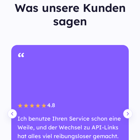
Was unsere Kunden
sagen
“
4.8
★★★★★
Ich benutze Ihren Service schon eine
Weile, und der Wechsel zu API-Links
hat alles viel reibungsloser gemacht.