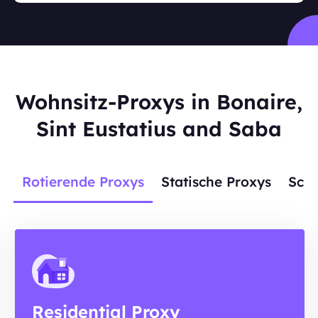
Wohnsitz-Proxys in Bonaire,
Sint Eustatius and Saba
Rotierende Proxys
Statische Proxys
Scra
Residential Proxy