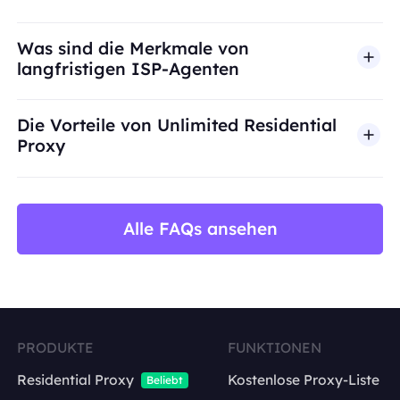
BestProxy unterstützt keinen Betrug, Spam, künst
Was sind die Merkmale von
langfristigen ISP-Agenten
Die Vorteile von Unlimited Residential
Proxy
Alle FAQs ansehen
PRODUKTE
FUNKTIONEN
Residential Proxy
Kostenlose Proxy-Liste
Beliebt