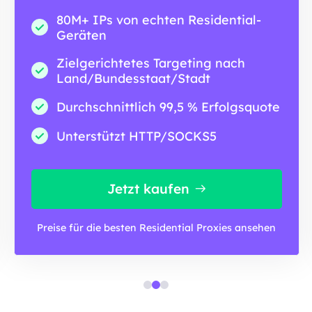
80M+ IPs von echten Residential-
Geräten
Zielgerichtetes Targeting nach
Land/Bundesstaat/Stadt
Durchschnittlich 99,5 % Erfolgsquote
Unterstützt HTTP/SOCKS5
Jetzt kaufen
Preise für die besten Residential Proxies ansehen