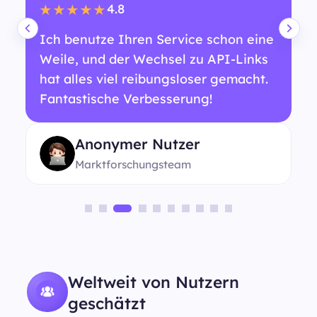
4.8
★★★★★
Ich benutze Ihren Service schon eine
Weile, und der Wechsel zu API-Links
hat alles viel reibungsloser gemacht.
Fantastische Verbesserung!
Anonymer Nutzer
Marktforschungsteam
Weltweit von Nutzern
geschätzt