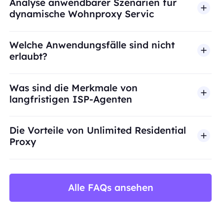
Analyse anwendbarer Szenarien für
dynamische Wohnproxy Servic
Welche Anwendungsfälle sind nicht
erlaubt?
BestProxy unterstützt keinen Betrug, Spam, künst
Was sind die Merkmale von
langfristigen ISP-Agenten
Die Vorteile von Unlimited Residential
Proxy
Alle FAQs ansehen