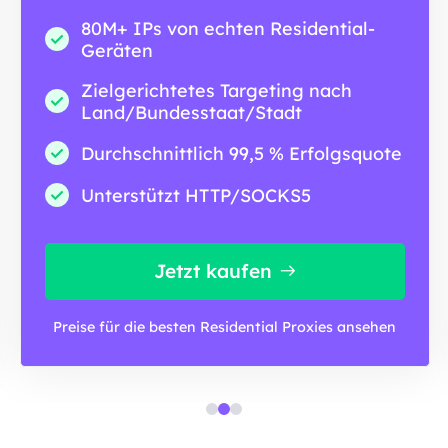
80M+ IPs von echten Residential-
Geräten
Zielgerichtetes Targeting nach
Land/Bundesstaat/Stadt
Durchschnittlich 99,5 % Erfolgsquote
Unterstützt HTTP/SOCKS5
Jetzt kaufen
Preise für die besten Residential Proxies ansehen