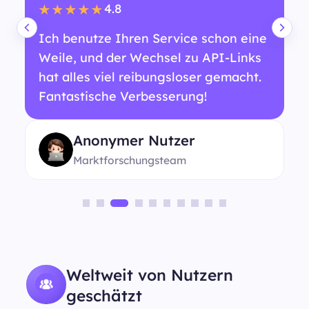
4.8
★★★★★
Ich benutze Ihren Service schon eine
Weile, und der Wechsel zu API-Links
hat alles viel reibungsloser gemacht.
Fantastische Verbesserung!
Anonymer Nutzer
Marktforschungsteam
Weltweit von Nutzern
geschätzt