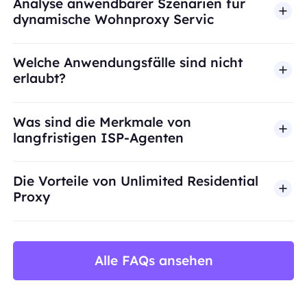
Analyse anwendbarer Szenarien für
dynamische Wohnproxy Servic
Welche Anwendungsfälle sind nicht
erlaubt?
BestProxy unterstützt keinen Betrug, Spam, künst
Was sind die Merkmale von
langfristigen ISP-Agenten
Die Vorteile von Unlimited Residential
Proxy
Alle FAQs ansehen