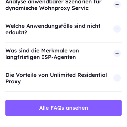
Analyse anwendbarer Szenarien für
dynamische Wohnproxy Servic
Welche Anwendungsfälle sind nicht
erlaubt?
BestProxy unterstützt keinen Betrug, Spam, künst
Was sind die Merkmale von
langfristigen ISP-Agenten
Die Vorteile von Unlimited Residential
Proxy
Alle FAQs ansehen