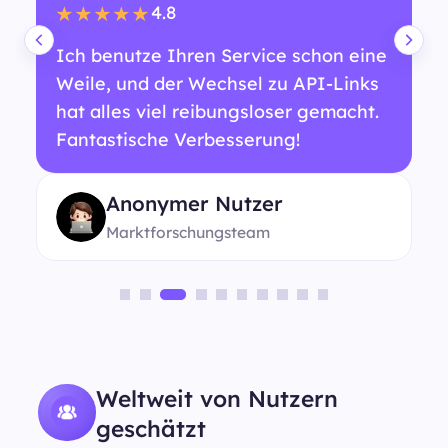
4.8
★★★★★
Ich benutze Ihren Service schon eine
Weile, und der Wechsel zu API-Links
hat alles viel reibungsloser gemacht.
Fantastische Verbesserung!
Anonymer Nutzer
Marktforschungsteam
Weltweit von Nutzern
geschätzt