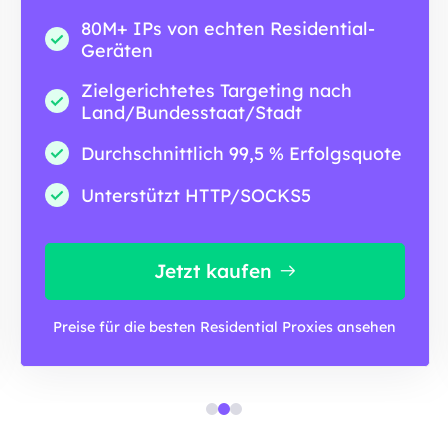
80M+ IPs von echten Residential-
Geräten
Zielgerichtetes Targeting nach
Land/Bundesstaat/Stadt
Durchschnittlich 99,5 % Erfolgsquote
Unterstützt HTTP/SOCKS5
Jetzt kaufen
Preise für die besten Residential Proxies ansehen