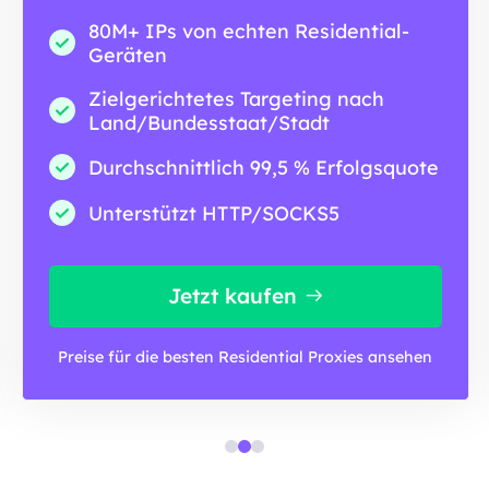
80M+ IPs von echten Residential-
Geräten
Zielgerichtetes Targeting nach
Land/Bundesstaat/Stadt
Durchschnittlich 99,5 % Erfolgsquote
Unterstützt HTTP/SOCKS5
Jetzt kaufen
Preise für die besten Residential Proxies ansehen