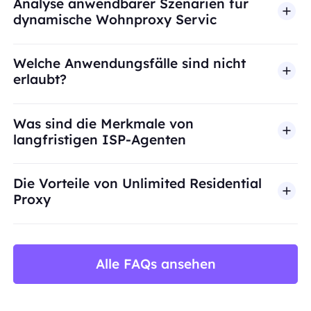
Analyse anwendbarer Szenarien für
dynamische Wohnproxy Servic
Welche Anwendungsfälle sind nicht
erlaubt?
BestProxy unterstützt keinen Betrug, Spam, künst
Was sind die Merkmale von
langfristigen ISP-Agenten
Die Vorteile von Unlimited Residential
Proxy
Alle FAQs ansehen