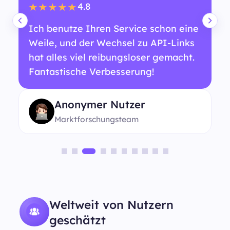
4.8
★★★★★
Ich benutze Ihren Service schon eine
Weile, und der Wechsel zu API-Links
hat alles viel reibungsloser gemacht.
Fantastische Verbesserung!
Anonymer Nutzer
Marktforschungsteam
Weltweit von Nutzern
geschätzt