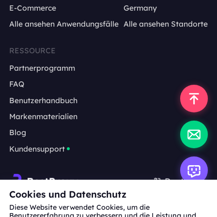
E-Commerce
Germany
Alle ansehen Anwendungsfälle
Alle ansehen Standorte
RESSOURCE
Partnerprogramm
FAQ
Benutzerhandbuch
Markenmaterialien
Blog
Kundensupport
Deutsch
Cookies und Datenschutz
Diese Website verwendet Cookies, um die
Zusammenarbeit:
michael.wang@bestproxy.com
Benutzererfahrung zu verbessern und die Leistung und