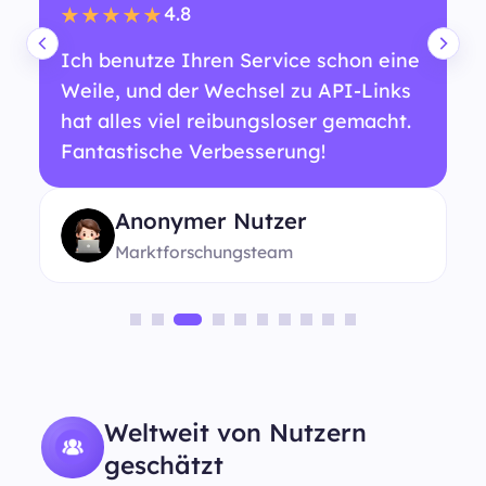
4.8
★★★★★
Ich benutze Ihren Service schon eine
Weile, und der Wechsel zu API-Links
hat alles viel reibungsloser gemacht.
Fantastische Verbesserung!
Anonymer Nutzer
Marktforschungsteam
Weltweit von Nutzern
geschätzt