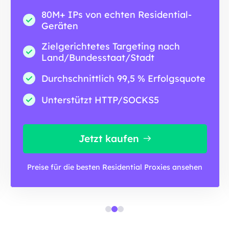
80M+ IPs von echten Residential-
Geräten
Zielgerichtetes Targeting nach
Land/Bundesstaat/Stadt
Durchschnittlich 99,5 % Erfolgsquote
Unterstützt HTTP/SOCKS5
Jetzt kaufen
Preise für die besten Residential Proxies ansehen