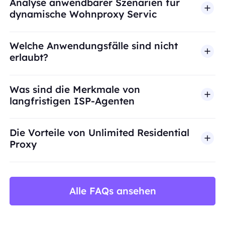
Analyse anwendbarer Szenarien für
dynamische Wohnproxy Servic
Welche Anwendungsfälle sind nicht
erlaubt?
BestProxy unterstützt keinen Betrug, Spam, künst
Was sind die Merkmale von
langfristigen ISP-Agenten
Die Vorteile von Unlimited Residential
Proxy
Alle FAQs ansehen