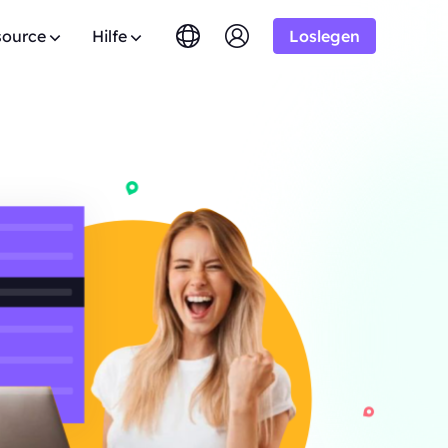
source
Hilfe
Loslegen
English
简体中文
português
Tiếng Việt
AQ
Google
amm
Testversion
10% Unbegrenzt
AB
Bing
omains.
aben Sie Fragen? Durchstöbern Sie die FAQ-Liste
stProxy Allianz-Programm bei
Русский
Indonesia
. Ergebnisse
nd erhalten Sie sofort Antworten.
is zu 10% Provision.
DuckDuckGo
n
िंदी
Deutsch
Yandex
nutzerhandbuch
HOT
tzeit aus
Youtube
en Sie unseren Schritt-für-Schritt-Anleitungen
er, um Ihr Geschäft auszubauen
AB
Konfiguration und Integration Ihres Proxys.
Amazon
e zu genießen
. Ergebnisse
Facebook
fentliche API
New
sreifen
Kostenlose
Instagram
ervice
 Audiodaten
sperre vollständige Kontrolle und
Testversion
omatisierung für deine Proxy-Dienste
s für gute
AB
ration und genießen Sie tolle
$-/GB
taktieren Sie uns
Unterstützung
en Sie nach Premium-Lösungen, die speziell auf
 Bedürfnisse zugeschnitten sind?