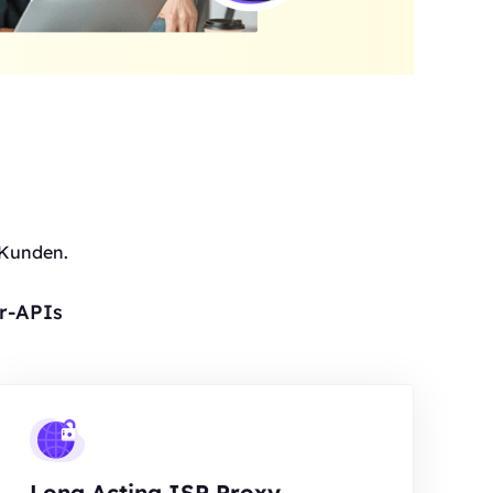
 Kunden.
r-APIs
Long Acting ISP Proxy