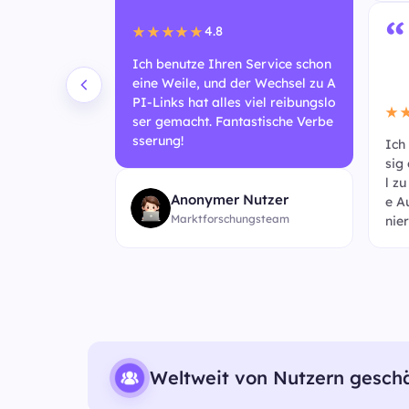
“
4.8
★★★★★
Ich benutze Ihren Service schon
eine Weile, und der Wechsel zu A
PI-Links hat alles viel reibungslo
★
ser gemacht. Fantastische Verbe
sserung!
basierte Ser
Ich
schnell! Es fü
sig
hneller an als
l z
Anonymer Nutzer
it an der Verb
e A
Marktforschungsteam
nier
Weltweit von Nutzern gesch