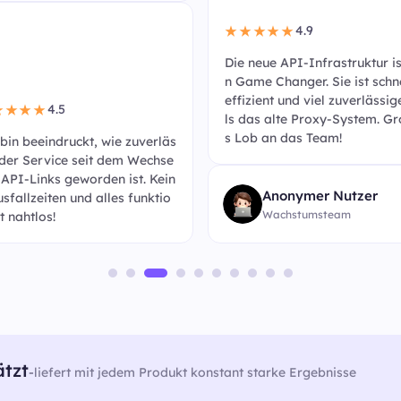
4.9
★★★★★
Die neue API-Infrastruktur is
n Game Changer. Sie ist schne
effizient und viel zuverlässig
4.5
★★★★
ls das alte Proxy-System. G
s Lob an das Team!
 bin beeindruckt, wie zuverläs
 der Service seit dem Wechse
u API-Links geworden ist. Kein
Anonymer Nutzer
usfallzeiten und alles funktio
Wachstumsteam
t nahtlos!
ätzt
-
liefert mit jedem Produkt konstant starke Ergebnisse