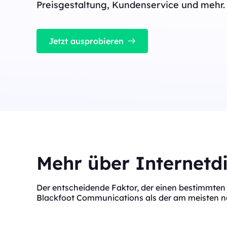
Hochgeschwindigkeits-IPs mit geringer Latenz
Preisgestaltung, Kundenservice und mehr.
perfekt für stabile Aufgaben mit hoher Parallel
Long Acting ISP 
Long Acting ISP Proxies
New
Kombiniert die Vortei
Privat-IP für eine fle
Jetzt ausprobieren
Kombiniert die Vorteile von Rechenzentrums- 
Nutzung.
Privat-IP für eine flexible und dauerhafte Nut
Mehr über Internetdi
Der entscheidende Faktor, der einen bestimmten 
Blackfoot Communications als der am meisten na