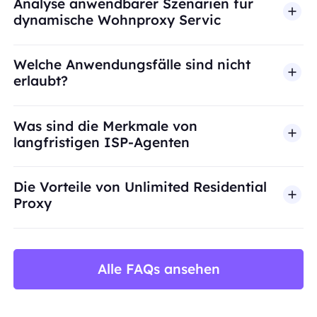
Analyse anwendbarer Szenarien für
dynamische Wohnproxy Servic
Welche Anwendungsfälle sind nicht
erlaubt?
BestProxy unterstützt keinen Betrug, Spam, künst
Was sind die Merkmale von
langfristigen ISP-Agenten
Die Vorteile von Unlimited Residential
Proxy
Alle FAQs ansehen