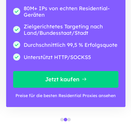
80M+ IPs von echten Residential-
Geräten
Zielgerichtetes Targeting nach
Land/Bundesstaat/Stadt
Durchschnittlich 99,5 % Erfolgsquote
Unterstützt HTTP/SOCKS5
Jetzt kaufen
Preise für die besten Residential Proxies ansehen