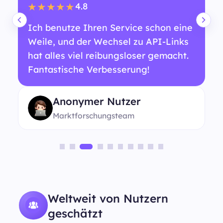
4.8
★★★★★
Ich benutze Ihren Service schon eine
Weile, und der Wechsel zu API-Links
hat alles viel reibungsloser gemacht.
Fantastische Verbesserung!
Anonymer Nutzer
Marktforschungsteam
Weltweit von Nutzern
geschätzt