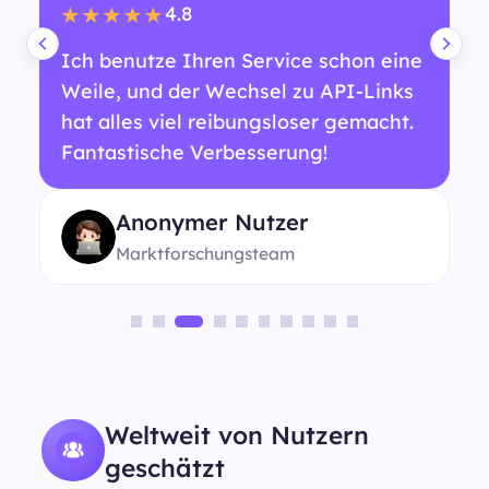
4.8
★★★★★
Ich benutze Ihren Service schon eine
Weile, und der Wechsel zu API-Links
hat alles viel reibungsloser gemacht.
Fantastische Verbesserung!
Anonymer Nutzer
Marktforschungsteam
Weltweit von Nutzern
geschätzt