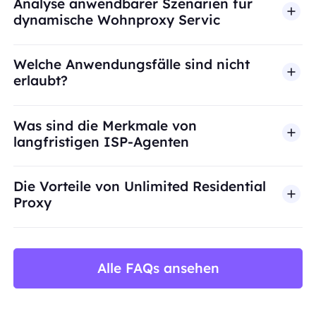
Analyse anwendbarer Szenarien für
dynamische Wohnproxy Servic
Welche Anwendungsfälle sind nicht
erlaubt?
BestProxy unterstützt keinen Betrug, Spam, künst
Was sind die Merkmale von
langfristigen ISP-Agenten
Die Vorteile von Unlimited Residential
Proxy
Alle FAQs ansehen