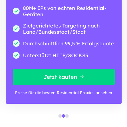
80M+ IPs von echten Residential-
Geräten
Zielgerichtetes Targeting nach
Land/Bundesstaat/Stadt
Durchschnittlich 99,5 % Erfolgsquote
Unterstützt HTTP/SOCKS5
Jetzt kaufen
Preise für die besten Residential Proxies ansehen