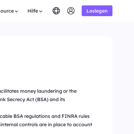
source
Hilfe
Loslegen
English
简体中文
português
Tiếng Việt
AQ
Google
amm
Testversion
10% Unbegrenzt
AB
Bing
omains.
aben Sie Fragen? Durchstöbern Sie die FAQ-Liste
stProxy Allianz-Programm bei
Русский
Indonesia
. Ergebnisse
nd erhalten Sie sofort Antworten.
is zu 10% Provision.
DuckDuckGo
n
िंदी
Deutsch
Yandex
nutzerhandbuch
HOT
tzeit aus
Youtube
en Sie unseren Schritt-für-Schritt-Anleitungen
er, um Ihr Geschäft auszubauen
AB
Konfiguration und Integration Ihres Proxys.
Amazon
e zu genießen
. Ergebnisse
Facebook
facilitates money laundering or the
fentliche API
New
sreifen
Kostenlose
Instagram
ervice
 Audiodaten
ank Secrecy Act (BSA) and its
sperre vollständige Kontrolle und
Testversion
omatisierung für deine Proxy-Dienste
s für gute
AB
ration und genießen Sie tolle
$-/GB
taktieren Sie uns
Unterstützung
licable BSA regulations and FINRA rules
en Sie nach Premium-Lösungen, die speziell auf
internal controls are in place to account
 Bedürfnisse zugeschnitten sind?