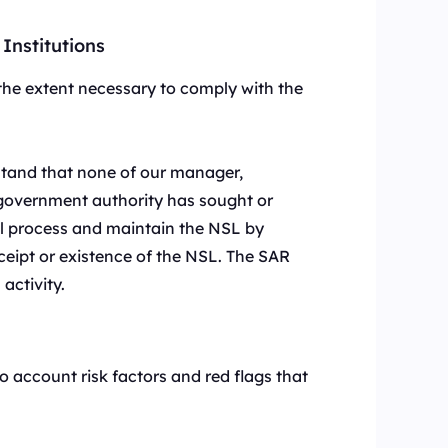
sten Artikel über Web-Crawler,
,
Institutions
 the extent necessary to comply with the
enen
Canada
0
IPs
rstand that none of our manager,
Germany
über
l government authority has sought or
0
IPs
ill process and maintain the NSL by
Japan
eceipt or existence of the NSL. The SAR
0
IPs
activity.
+200Mehr
>Alle Standorte
to account risk factors and red flags that