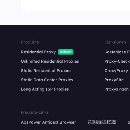
Produkte
Funktionen
Residential Proxy
Kostenlose P
Beliebt
Unlimited Residential Proxies
Proxy-Check
Static Residential Proxies
CroxyProxy
Static Data Center Proxies
ProxySite
Long Acting ISP Proxies
Proxys nach
Freunde-Links
AdsPower Antidect Browser
花漾指纹浏览器
S