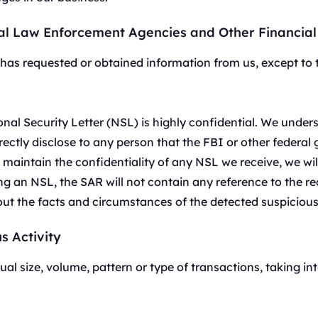
Soziale Medien
,
Lesen Sie die neue
$3/IP
ität.
Proxys und mehr.
Verwenden Sie mehrere Accounts mit stabilen
Proxies
separaten Sitzungen.
al Law Enforcement Agencies and Other Financial 
le von Rechenzentrums- und
AB
xible und dauerhafte
Bewertungsüberwachung
und
N has requested or obtained information from us, except to
$-/GB
zung.
Verfolgen Sie Kundenfeedback aus verschied
United States
Quellen.
0
IPs
E-Commerce
onal Security Letter (NSL) is highly confidential. We unde
United Kingdo
Greifen Sie auf wertvolle E-Commerce-Daten 
m
rectly disclose to any person that the FBI or other federa
Proxys zu.
0
IPs
o maintain the confidentiality of any NSL we receive, we w
Alle ansehen
France
ving an NSL, the SAR will not contain any reference to the r
0
IPs
out the facts and circumstances of the detected suspicious 
South Korea
0
IPs
s Activity
al size, volume, pattern or type of transactions, taking in