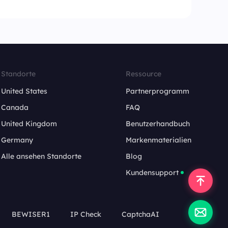
Standorte
Ressource
United States
Partnerprogramm
Canada
FAQ
United Kingdom
Benutzerhandbuch
Germany
Markenmaterialien
Alle ansehen Standorte
Blog
Kundensupport
BEWISER1
IP Check
CaptchaAI