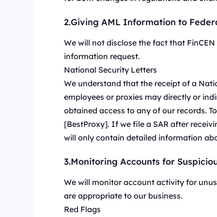
Hochgeschwindigkeits-IPs mit geringer Latenz
perfekt für stabile Aufgaben mit hoher Parallel
Long Acting ISP 
2.Giving AML Information to Feder
Long Acting ISP Proxies
New
Kombiniert die Vortei
Privat-IP für eine fle
Kombiniert die Vorteile von Rechenzentrums- 
We will not disclose the fact that FinCE
Nutzung.
Privat-IP für eine flexible und dauerhafte Nut
information request.
National Security Letters
We understand that the receipt of a Nati
employees or proxies may directly or indi
obtained access to any of our records. T
[BestProxy]. If we file a SAR after recei
will only contain detailed information ab
3.Monitoring Accounts for Suspiciou
We will monitor account activity for unusu
are appropriate to our business.
Red Flags