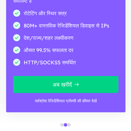
समाविष्ट है
रोटेटिंग और स्थिर सत्र
80M+ वास्तविक रेजिडेंशियल डिवाइस से IPs
देश/राज्य/शहर लक्ष्यीकरण
औसत 99.5% सफलता दर
HTTP/SOCKS5 समर्थित
अब खरीदें
सर्वश्रेष्ठ रेजिडेंशियल प्रॉक्सी की कीमत देखें