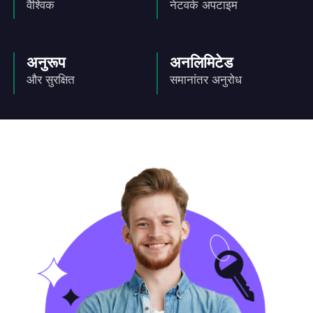
वैश्विक
नेटवर्क अपटाइम
अनुरूप
अनलिमिटेड
और सुरक्षित
समानांतर अनुरोध