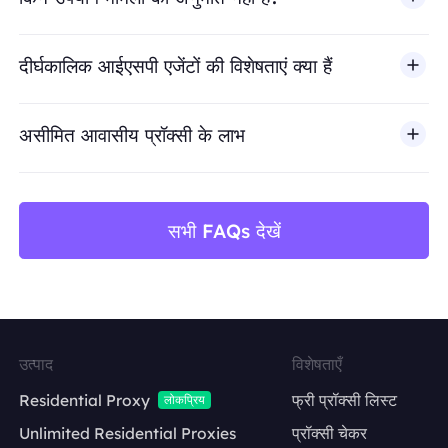
BestProxy धोखाधड़ी, स्पैम, नकली एंगेजमेंट, क्रेडेंशियल दुरुपयोग, अ
दीर्घकालिक आईएसपी एजेंटों की विशेषताएं क्या हैं
असीमित आवासीय प्रॉक्सी के लाभ
सभी FAQs देखें
उत्पाद
विशेषताएँ
Residential Proxy
फ्री प्रॉक्सी लिस्ट
लोकप्रिय
Unlimited Residential Proxies
प्रॉक्सी चेकर