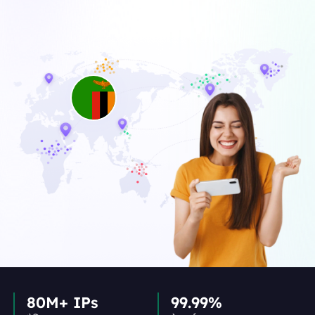
80M+ IPs
99.99%