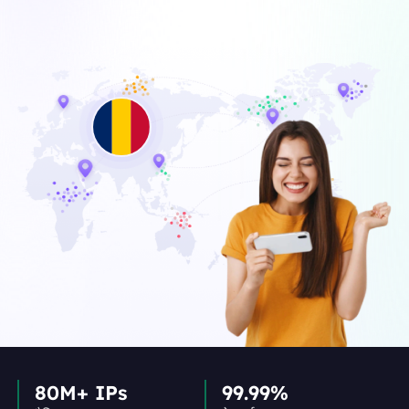
80M+ IPs
99.99%