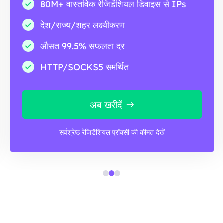
80M+ वास्तविक रेजिडेंशियल डिवाइस से IPs
देश/राज्य/शहर लक्ष्यीकरण
औसत 99.5% सफलता दर
HTTP/SOCKS5 समर्थित
अब खरीदें
सर्वश्रेष्ठ रेजिडेंशियल प्रॉक्सी की कीमत देखें