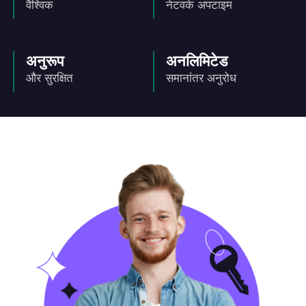
वैश्विक
नेटवर्क अपटाइम
अनुरूप
अनलिमिटेड
और सुरक्षित
समानांतर अनुरोध