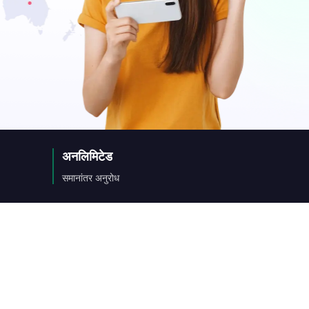
a
ny
अनलिमिटेड
िक
समानांतर अनुरोध