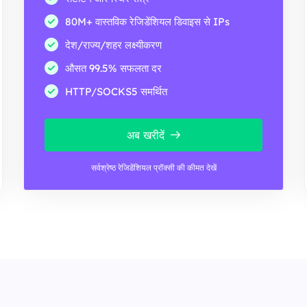
80M+ वास्तविक रेजिडेंशियल डिवाइस से IPs
देश/राज्य/शहर लक्ष्यीकरण
औसत 99.5% सफलता दर
HTTP/SOCKS5 समर्थित
अब खरीदें
सर्वश्रेष्ठ रेजिडेंशियल प्रॉक्सी की कीमत देखें