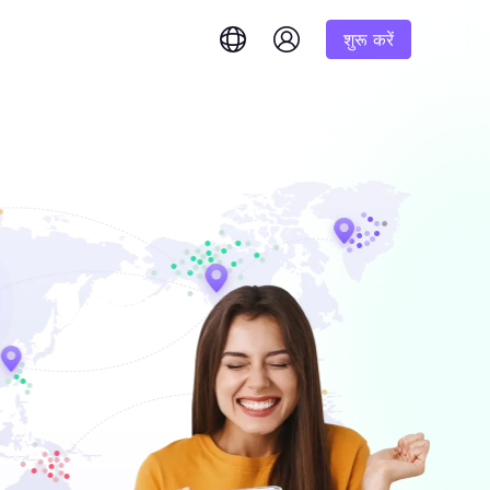
शुरू करें
English
简体中文
português
Tiếng Việt
Google
शुरूआत
Bing
 और तुरंत उत्तर प्राप्त करें।
1K परिणाम
% तक कमीशन
Русский
Indonesia
DuckDuckGo
हिंदी
Deutsch
Yandex
शुरूआत
इम परिणाम प्राप्त
करने के लिए हमारे चरण-दर-
1K परिणाम
Youtube
लिए एक
Amazon
शुरूआत
Facebook
 बड़ी मात्रा में
$-/GB
यंत्रण और स्वचालन अनलॉक करें
Instagram
र सौदों का
ष रूप से तैयार की गई
ें।