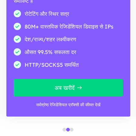
समाविष्ट है
रोटेटिंग और स्थिर सत्र
80M+ वास्तविक रेजिडेंशियल डिवाइस से IPs
देश/राज्य/शहर लक्ष्यीकरण
औसत 99.5% सफलता दर
HTTP/SOCKS5 समर्थित
अब खरीदें
सर्वश्रेष्ठ रेजिडेंशियल प्रॉक्सी की कीमत देखें