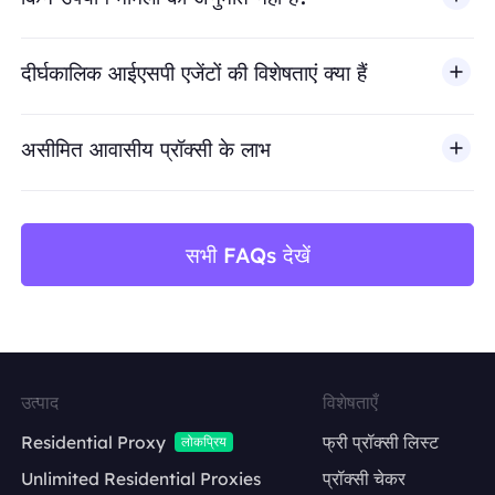
BestProxy धोखाधड़ी, स्पैम, नकली एंगेजमेंट, क्रेडेंशियल दुरुपयोग, अ
दीर्घकालिक आईएसपी एजेंटों की विशेषताएं क्या हैं
असीमित आवासीय प्रॉक्सी के लाभ
सभी FAQs देखें
उत्पाद
विशेषताएँ
Residential Proxy
फ्री प्रॉक्सी लिस्ट
लोकप्रिय
Unlimited Residential Proxies
प्रॉक्सी चेकर