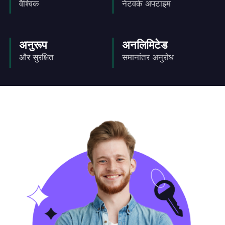
वैश्विक
नेटवर्क अपटाइम
अनुरूप
अनलिमिटेड
और सुरक्षित
समानांतर अनुरोध