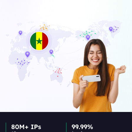
80M+ IPs
99.99%