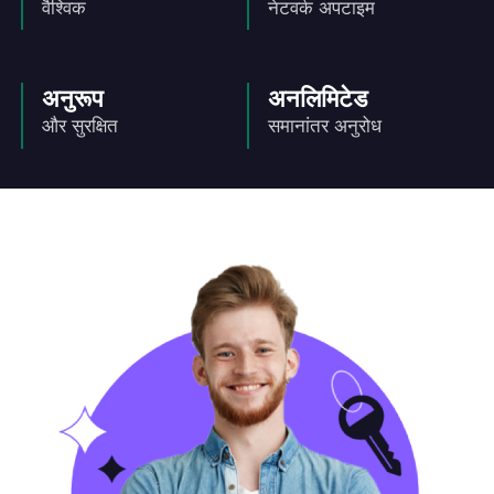
वैश्विक
नेटवर्क अपटाइम
अनुरूप
अनलिमिटेड
और सुरक्षित
समानांतर अनुरोध