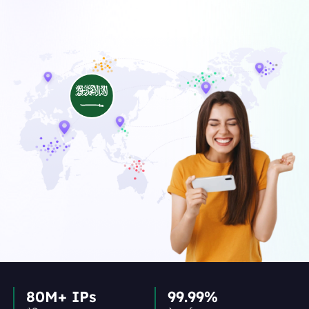
80M+ IPs
99.99%