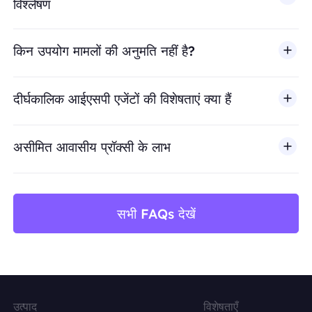
विश्लेषण
किन उपयोग मामलों की अनुमति नहीं है?
BestProxy धोखाधड़ी, स्पैम, नकली एंगेजमेंट, क्रेडेंशियल दुरुपयोग, अ
दीर्घकालिक आईएसपी एजेंटों की विशेषताएं क्या हैं
असीमित आवासीय प्रॉक्सी के लाभ
सभी FAQs देखें
उत्पाद
विशेषताएँ