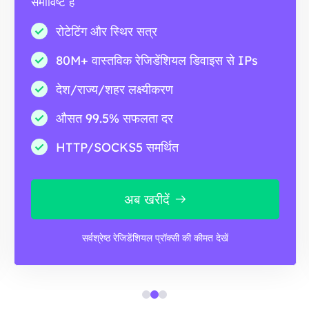
समाविष्ट है
रोटेटिंग और स्थिर सत्र
80M+ वास्तविक रेजिडेंशियल डिवाइस से IPs
देश/राज्य/शहर लक्ष्यीकरण
औसत 99.5% सफलता दर
HTTP/SOCKS5 समर्थित
अब खरीदें
सर्वश्रेष्ठ रेजिडेंशियल प्रॉक्सी की कीमत देखें