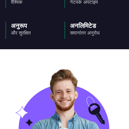
वैश्विक
नेटवर्क अपटाइम
अनुरूप
अनलिमिटेड
और सुरक्षित
समानांतर अनुरोध