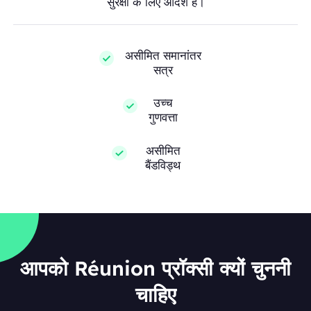
सुरक्षा के लिए आदर्श हैं।
असीमित समानांतर
सत्र
उच्च
गुणवत्ता
असीमित
बैंडविड्थ
आपको Réunion प्रॉक्सी क्यों चुननी
चाहिए