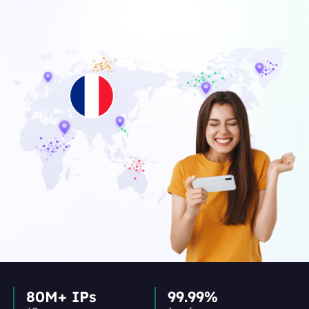
80M+ IPs
99.99%