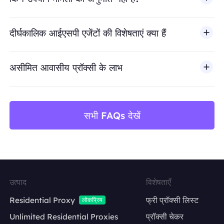
BestProxy धोखाधड़ी, स्पैम, नकली एंगेजमेंट, क्रेडेंशियल दुरुपयोग, अ
दीर्घकालिक आईएसपी एजेंटों की विशेषताएं क्या हैं
असीमित आवासीय प्रॉक्सी के लाभ
सभी FAQs देखें
उत्पाद
विशेषताएँ
Residential Proxy
फ्री प्रॉक्सी लिस्ट
लोकप्रिय
Unlimited Residential Proxies
प्रॉक्सी चेकर