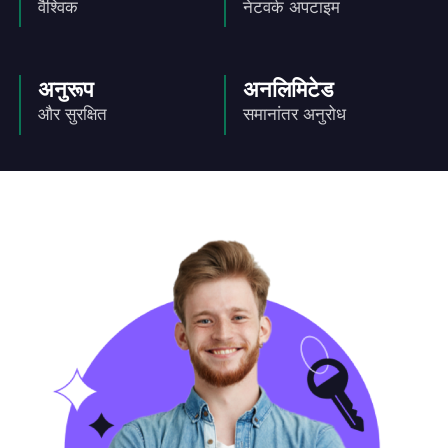
वैश्विक
नेटवर्क अपटाइम
अनुरूप
अनलिमिटेड
और सुरक्षित
समानांतर अनुरोध