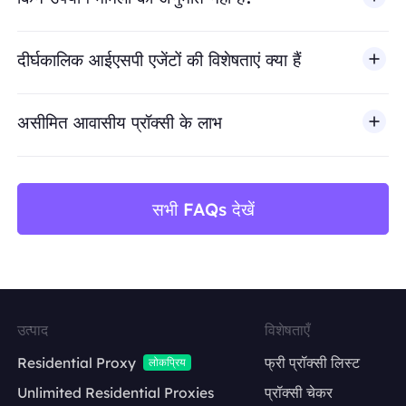
BestProxy धोखाधड़ी, स्पैम, नकली एंगेजमेंट, क्रेडेंशियल दुरुपयोग, अ
दीर्घकालिक आईएसपी एजेंटों की विशेषताएं क्या हैं
असीमित आवासीय प्रॉक्सी के लाभ
सभी FAQs देखें
उत्पाद
विशेषताएँ
Residential Proxy
फ्री प्रॉक्सी लिस्ट
लोकप्रिय
Unlimited Residential Proxies
प्रॉक्सी चेकर