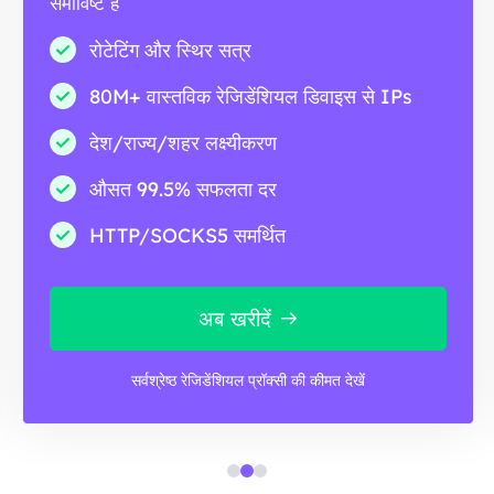
समाविष्ट है
रोटेटिंग और स्थिर सत्र
80M+ वास्तविक रेजिडेंशियल डिवाइस से IPs
देश/राज्य/शहर लक्ष्यीकरण
औसत 99.5% सफलता दर
HTTP/SOCKS5 समर्थित
अब खरीदें
सर्वश्रेष्ठ रेजिडेंशियल प्रॉक्सी की कीमत देखें