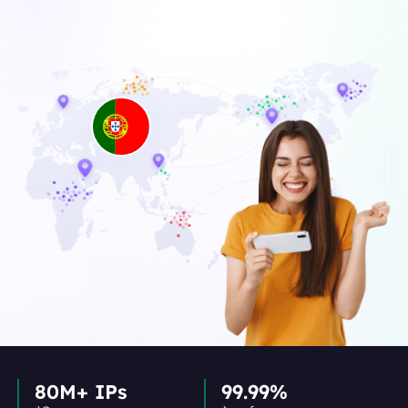
80M+ IPs
99.99%