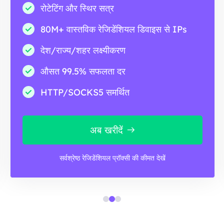
रोटेटिंग और स्थिर सत्र
80M+ वास्तविक रेजिडेंशियल डिवाइस से IPs
देश/राज्य/शहर लक्ष्यीकरण
औसत 99.5% सफलता दर
HTTP/SOCKS5 समर्थित
अब खरीदें
सर्वश्रेष्ठ रेजिडेंशियल प्रॉक्सी की कीमत देखें