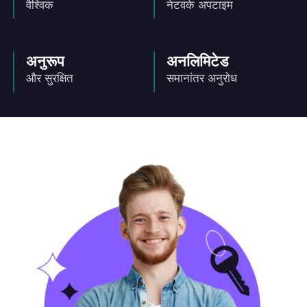
वैश्विक
नेटवर्क अपटाइम
अनुरूप
अनलिमिटेड
और सुरक्षित
समानांतर अनुरोध