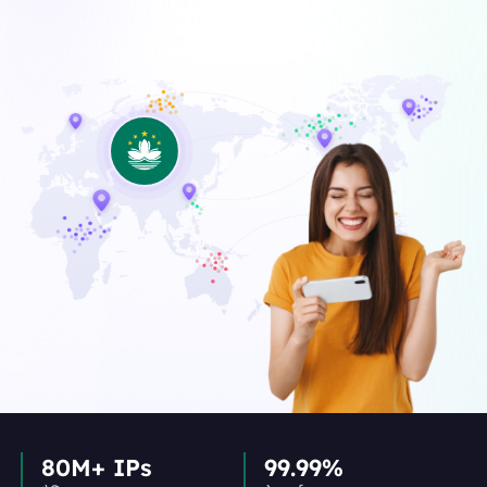
80M+ IPs
99.99%