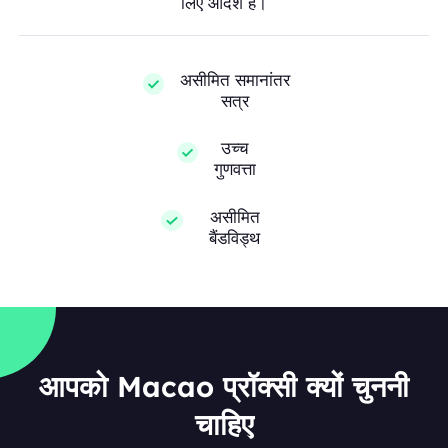
लिए आदर्श हैं।
असीमित समानांतर
सत्र
उच्च
गुणवत्ता
असीमित
बैंडविड्थ
आपको Macao प्रॉक्सी क्यों चुननी
चाहिए