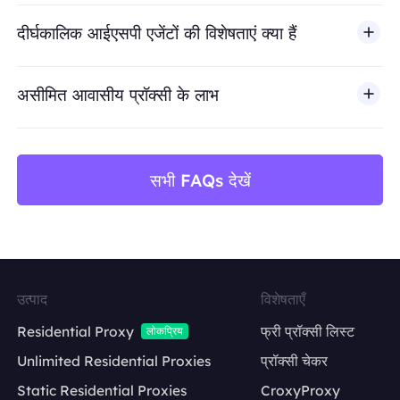
BestProxy धोखाधड़ी, स्पैम, नकली एंगेजमेंट, क्रेडेंशियल दुरुपयोग, अ
दीर्घकालिक आईएसपी एजेंटों की विशेषताएं क्या हैं
असीमित आवासीय प्रॉक्सी के लाभ
सभी FAQs देखें
उत्पाद
विशेषताएँ
Residential Proxy
फ्री प्रॉक्सी लिस्ट
लोकप्रिय
Unlimited Residential Proxies
प्रॉक्सी चेकर
Static Residential Proxies
CroxyProxy