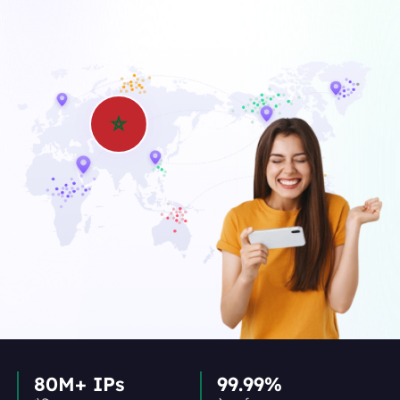
80M+ IPs
99.99%