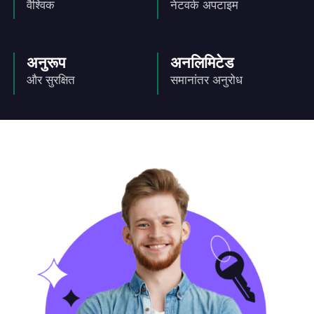
वैश्विक
नेटवर्क अपटाइम
अनुरूप
अनलिमिटेड
और सुरक्षित
समानांतर अनुरोध