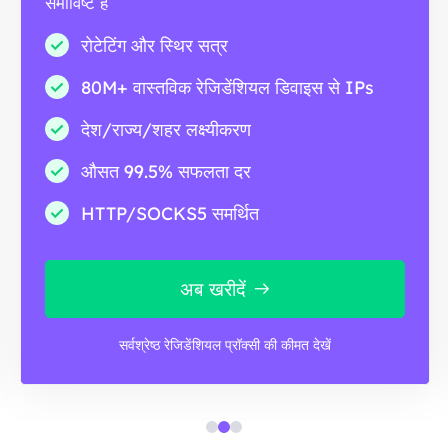
समाविष्ट है
रोटेटिंग और स्थिर सत्र
80M+ वास्तविक रेजिडेंशियल डिवाइस से IPs
देश/राज्य/शहर लक्ष्यीकरण
औसत 99.5% सफलता दर
HTTP/SOCKS5 समर्थित
अब खरीदें
सर्वश्रेष्ठ रेजिडेंशियल प्रॉक्सी की कीमत देखें