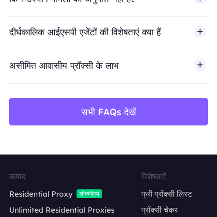
BestProxy धोखाधड़ी, स्पैम, नकली एंगेजमेंट, क्रेडेंशियल दुरुपयोग, अ
दीर्घकालिक आईएसपी एजेंटों की विशेषताएं क्या हैं
असीमित आवासीय प्रॉक्सी के लाभ
सभी FAQs देखें
उत्पाद
विशेषताएँ
Residential Proxy
फ्री प्रॉक्सी लिस्ट
लोकप्रिय
Unlimited Residential Proxies
प्रॉक्सी चेकर