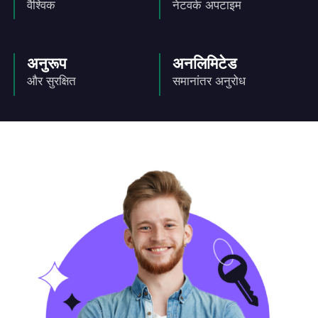
वैश्विक
नेटवर्क अपटाइम
अनुरूप
अनलिमिटेड
और सुरक्षित
समानांतर अनुरोध