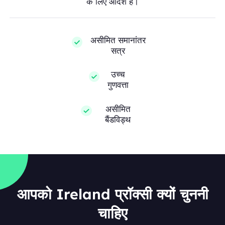
के लिए आदर्श हैं।
असीमित समानांतर
सत्र
उच्च
गुणवत्ता
असीमित
बैंडविड्थ
आपको Ireland प्रॉक्सी क्यों चुननी
चाहिए