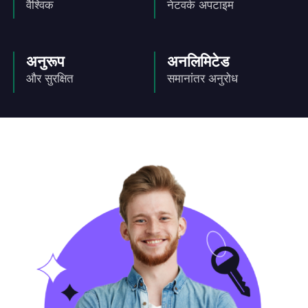
वैश्विक
नेटवर्क अपटाइम
अनुरूप
अनलिमिटेड
और सुरक्षित
समानांतर अनुरोध