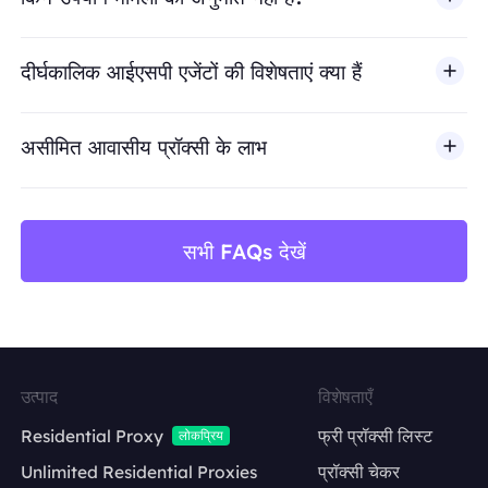
BestProxy धोखाधड़ी, स्पैम, नकली एंगेजमेंट, क्रेडेंशियल दुरुपयोग, अ
दीर्घकालिक आईएसपी एजेंटों की विशेषताएं क्या हैं
असीमित आवासीय प्रॉक्सी के लाभ
सभी FAQs देखें
उत्पाद
विशेषताएँ
Residential Proxy
फ्री प्रॉक्सी लिस्ट
लोकप्रिय
Unlimited Residential Proxies
प्रॉक्सी चेकर