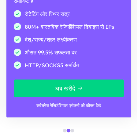
समाविष्ट है
रोटेटिंग और स्थिर सत्र
80M+ वास्तविक रेजिडेंशियल डिवाइस से IPs
देश/राज्य/शहर लक्ष्यीकरण
औसत 99.5% सफलता दर
HTTP/SOCKS5 समर्थित
अब खरीदें
सर्वश्रेष्ठ रेजिडेंशियल प्रॉक्सी की कीमत देखें