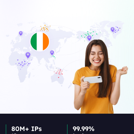
80M+ IPs
99.99%