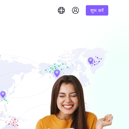
शुरू करें
English
简体中文
português
Tiếng Việt
Google
शुरूआत
Bing
 और तुरंत उत्तर प्राप्त करें।
1K परिणाम
% तक कमीशन
Русский
Indonesia
DuckDuckGo
हिंदी
Deutsch
Yandex
शुरूआत
इम परिणाम प्राप्त
करने के लिए हमारे चरण-दर-
1K परिणाम
Youtube
लिए एक
Amazon
शुरूआत
Facebook
 बड़ी मात्रा में
$-/GB
यंत्रण और स्वचालन अनलॉक करें
Instagram
र सौदों का
ष रूप से तैयार की गई
ें।