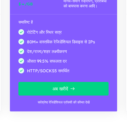
मानव-समान स्क्रैपिंग, प्रतिबंधों
-
$
/GB
को बायपास करना आदि।
समाविष्ट है
रोटेटिंग और स्थिर सत्र
80M+ वास्तविक रेजिडेंशियल डिवाइस से IPs
देश/राज्य/शहर लक्ष्यीकरण
औसत 99.5% सफलता दर
HTTP/SOCKS5 समर्थित
अब खरीदें
सर्वश्रेष्ठ रेजिडेंशियल प्रॉक्सी की कीमत देखें