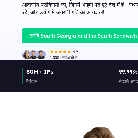
Long Acting ISP 
आवासीय प्रॉक्सियों का, जिनमें आईपी पते पूरे देश में हैं। स्था
Long Acting ISP Proxies
New
लचीले और टिकाऊ उपयोग के ल
रहें, और उद्योग में अग्रणी गति का आनंद लें!
को जोड़ता है।
लचीले और टिकाऊ उपयोग के लिए डेटासेंटर और आवासीय आईपी लाभ
को जोड़ता है।
खरीदें South Georgia and the South Sandwich Is
4.9
1,000+ समीक्षाओं से
80M+ IPs
99.99%
वैश्विक
नेटवर्क अप