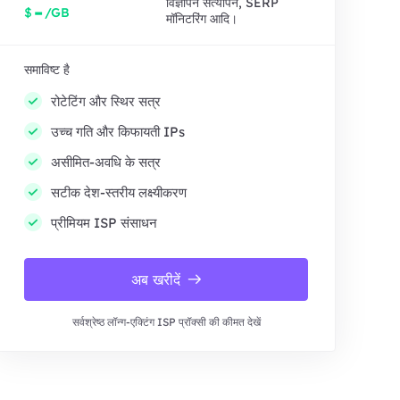
विज्ञापन सत्यापन, SERP
-
$
/GB
मॉनिटरिंग आदि।
समाविष्ट है
रोटेटिंग और स्थिर सत्र
उच्च गति और किफायती IPs
असीमित-अवधि के सत्र
सटीक देश-स्तरीय लक्ष्यीकरण
प्रीमियम ISP संसाधन
अब खरीदें
सर्वश्रेष्ठ लॉन्ग-एक्टिंग ISP प्रॉक्सी की कीमत देखें