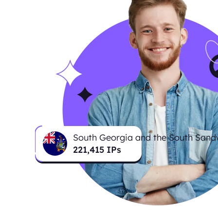
South Georgia and the South Sand
223,665
IPs