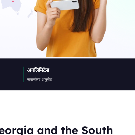
a
ny
अनलिमिटेड
िक
समानांतर अनुरोध
eorgia and the South