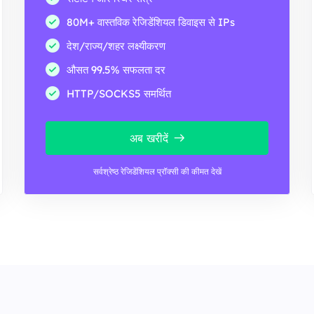
80M+ वास्तविक रेजिडेंशियल डिवाइस से IPs
देश/राज्य/शहर लक्ष्यीकरण
औसत 99.5% सफलता दर
HTTP/SOCKS5 समर्थित
अब खरीदें
सर्वश्रेष्ठ रेजिडेंशियल प्रॉक्सी की कीमत देखें