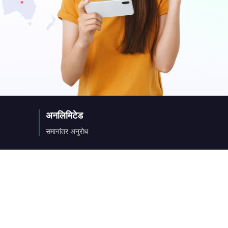
a
ny
अनलिमिटेड
िक
समानांतर अनुरोध