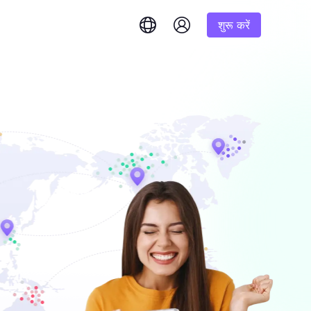
शुरू करें
English
简体中文
português
Tiếng Việt
Google
शुरूआत
Bing
 और तुरंत उत्तर प्राप्त करें।
1K परिणाम
% तक कमीशन
Русский
Indonesia
DuckDuckGo
हिंदी
Deutsch
Yandex
शुरूआत
इम परिणाम प्राप्त
करने के लिए हमारे चरण-दर-
1K परिणाम
Youtube
लिए एक
Amazon
शुरूआत
Facebook
 बड़ी मात्रा में
$-/GB
यंत्रण और स्वचालन अनलॉक करें
Instagram
र सौदों का
ष रूप से तैयार की गई
ें।