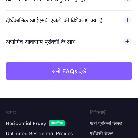
BestProxy धोखाधड़ी, स्पैम, नकली एंगेजमेंट, क्रेडेंशियल दुरुपयोग, अ
दीर्घकालिक आईएसपी एजेंटों की विशेषताएं क्या हैं
असीमित आवासीय प्रॉक्सी के लाभ
सभी FAQs देखें
उत्पाद
विशेषताएँ
Residential Proxy
फ्री प्रॉक्सी लिस्ट
लोकप्रिय
Unlimited Residential Proxies
प्रॉक्सी चेकर