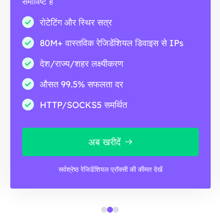
समाविष्ट है
रोटेटिंग और स्थिर सत्र
80M+ वास्तविक रेजिडेंशियल डिवाइस से IPs
देश/राज्य/शहर लक्ष्यीकरण
औसत 99.5% सफलता दर
HTTP/SOCKS5 समर्थित
अब खरीदें
सर्वश्रेष्ठ रेजिडेंशियल प्रॉक्सी की कीमत देखें