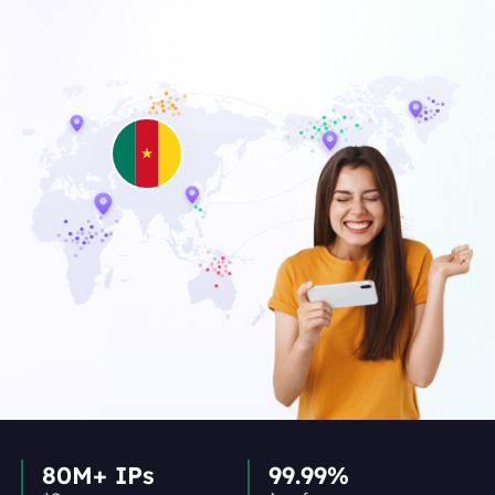
80M+ IPs
99.99%