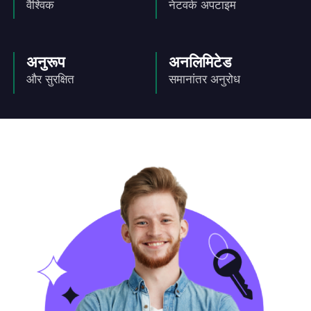
वैश्विक
नेटवर्क अपटाइम
अनुरूप
अनलिमिटेड
और सुरक्षित
समानांतर अनुरोध