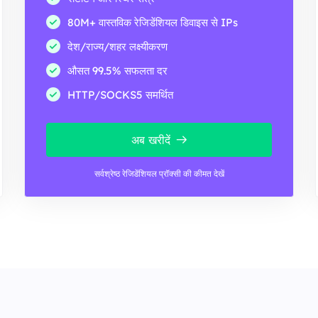
80M+ वास्तविक रेजिडेंशियल डिवाइस से IPs
देश/राज्य/शहर लक्ष्यीकरण
औसत 99.5% सफलता दर
HTTP/SOCKS5 समर्थित
अब खरीदें
सर्वश्रेष्ठ रेजिडेंशियल प्रॉक्सी की कीमत देखें