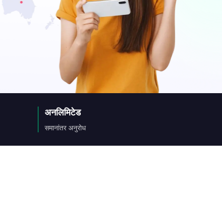
a
ny
अनलिमिटेड
िक
समानांतर अनुरोध