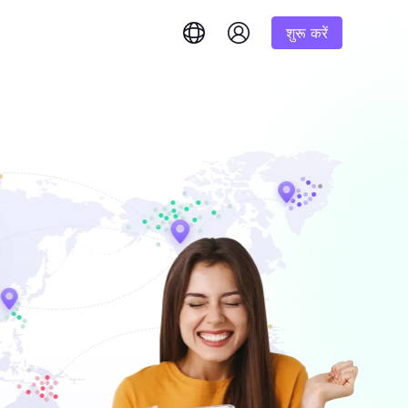
शुरू करें
English
简体中文
português
Tiếng Việt
Google
शुरूआत
Bing
 और तुरंत उत्तर प्राप्त करें।
1K परिणाम
% तक कमीशन
Русский
Indonesia
DuckDuckGo
हिंदी
Deutsch
Yandex
शुरूआत
इम परिणाम प्राप्त
करने के लिए हमारे चरण-दर-
1K परिणाम
Youtube
लिए एक
Amazon
शुरूआत
Facebook
 बड़ी मात्रा में
$-/GB
यंत्रण और स्वचालन अनलॉक करें
Instagram
र सौदों का
ष रूप से तैयार की गई
ें।