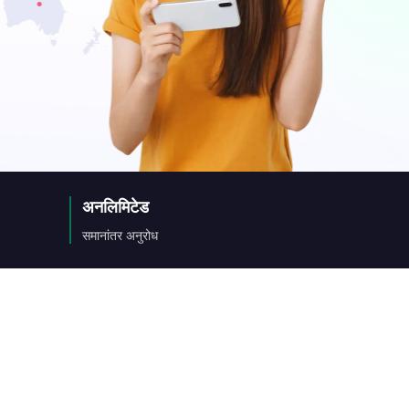
a
ny
अनलिमिटेड
िक
समानांतर अनुरोध