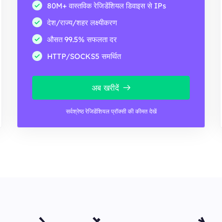
80M+ वास्तविक रेजिडेंशियल डिवाइस से IPs
देश/राज्य/शहर लक्ष्यीकरण
औसत 99.5% सफलता दर
HTTP/SOCKS5 समर्थित
अब खरीदें
सर्वश्रेष्ठ रेजिडेंशियल प्रॉक्सी की कीमत देखें