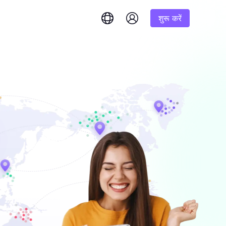
शुरू करें
English
简体中文
português
Tiếng Việt
Google
शुरूआत
Bing
 और तुरंत उत्तर प्राप्त करें।
1K परिणाम
% तक कमीशन
Русский
Indonesia
DuckDuckGo
हिंदी
Deutsch
Yandex
शुरूआत
इम परिणाम प्राप्त
करने के लिए हमारे चरण-दर-
1K परिणाम
Youtube
लिए एक
Amazon
शुरूआत
Facebook
 बड़ी मात्रा में
$-/GB
यंत्रण और स्वचालन अनलॉक करें
Instagram
र सौदों का
ष रूप से तैयार की गई
ें।